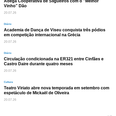
Adega Cooperativa de Silgueiros com o “Melhor
Vinho” Dão
20.07.26
Diário
Academia de Dança de Viseu conquista três pódios
em competição internacional na Grécia
20.07.26
Diário
Circulação condicionada na ER321 entre Cinfães e
Castro Daire durante quatro meses
20.07.26
Cultura
Teatro Viriato abre nova temporada em setembro com
espetáculo de Mickaël de Oliveira
20.07.26