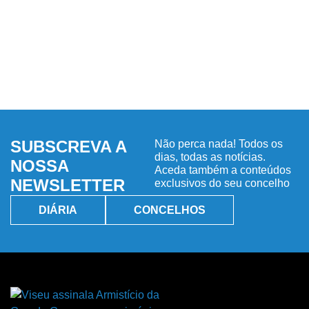
SUBSCREVA A
Não perca nada! Todos os
dias, todas as notícias.
NOSSA
Aceda também a conteúdos
NEWSLETTER
exclusivos do seu concelho
DIÁRIA
CONCELHOS