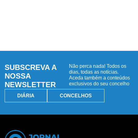
SUBSCREVA A
Não perca nada! Todos os
dias, todas as notícias.
NOSSA
Aceda também a conteúdos
NEWSLETTER
exclusivos do seu concelho
DIÁRIA
CONCELHOS