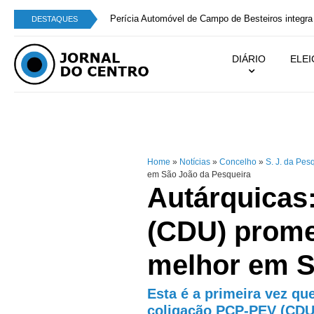
Perícia Automóvel de Campo de Besteiros integra
DESTAQUES
DIÁRIO
ELE
Home
»
Notícias
»
Concelho
»
S. J. da Pes
em São João da Pesqueira
Autárquicas
(CDU) prome
melhor em S
Esta é a primeira vez qu
coligação PCP-PEV (CDU)