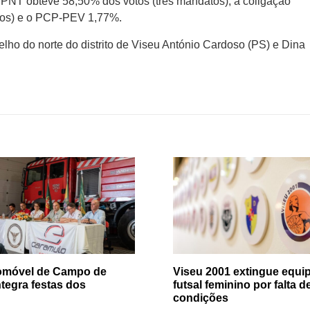
o PNT obteve 58,50% dos votos (três mandatos), a coligação
os) e o PCP-PEV 1,77%.
ho do norte do distrito de Viseu António Cardoso (PS) e Dina
tomóvel de Campo de
Viseu 2001 extingue equip
ntegra festas dos
futsal feminino por falta d
condições