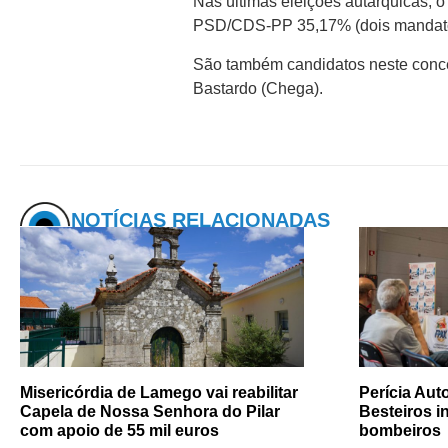
Nas últimas eleições autárquicas, 
PSD/CDS-PP 35,17% (dois mandat
São também candidatos neste concel
Bastardo (Chega).
NOTÍCIAS RELACIONADAS
Misericórdia de Lamego vai reabilitar
Perícia Au
Capela de Nossa Senhora do Pilar
Besteiros i
com apoio de 55 mil euros
bombeiros