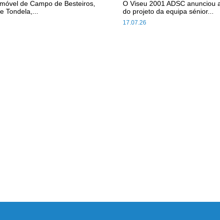
omóvel de Campo de Besteiros,
O Viseu 2001 ADSC anunciou 
e Tondela,...
do projeto da equipa sénior...
17.07.26