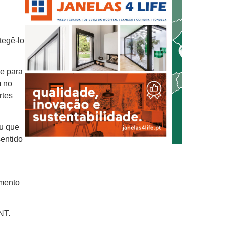
tegê-lo
e para
m no
rtes
u que
sentido
imento
NT.