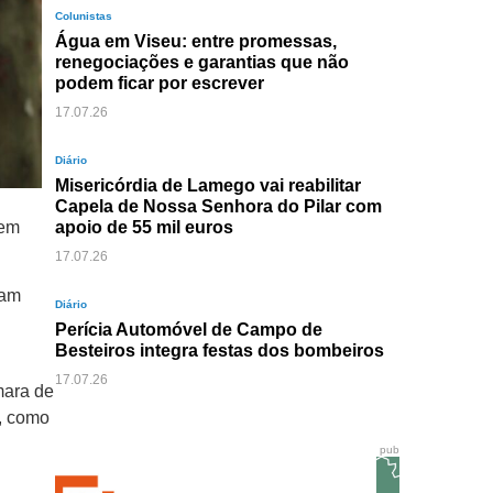
Colunistas
Água em Viseu: entre promessas,
renegociações e garantias que não
podem ficar por escrever
17.07.26
Diário
Misericórdia de Lamego vai reabilitar
Capela de Nossa Senhora do Pilar com
uem
apoio de 55 mil euros
17.07.26
sam
Diário
Perícia Automóvel de Campo de
Besteiros integra festas dos bombeiros
17.07.26
mara de
u, como
pub