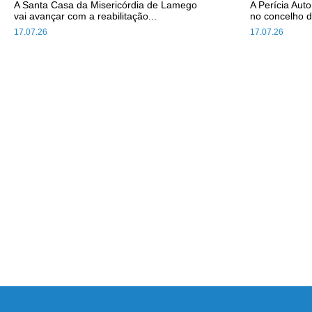
A Santa Casa da Misericórdia de Lamego
A Perícia Aut
vai avançar com a reabilitação...
no concelho d
17.07.26
17.07.26