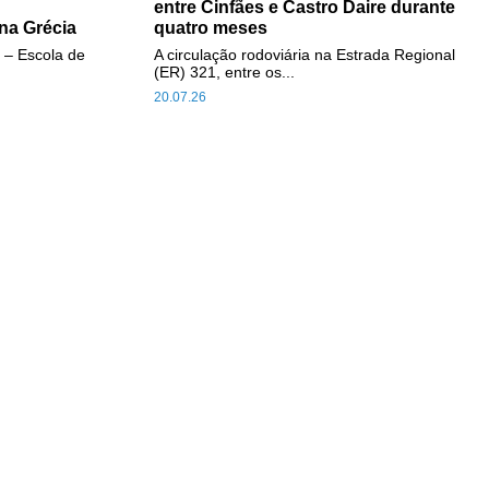
entre Cinfães e Castro Daire durante
na Grécia
quatro meses
 – Escola de
A circulação rodoviária na Estrada Regional
(ER) 321, entre os...
20.07.26