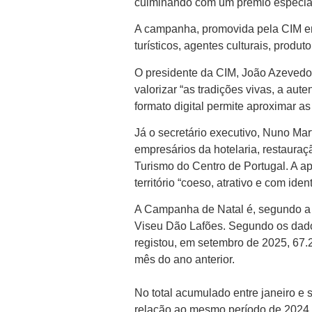
culminando com um prémio especial
A campanha, promovida pela CIM em
turísticos, agentes culturais, produt
O presidente da CIM, João Azevedo, s
valorizar “as tradições vivas, a au
formato digital permite aproximar a
Já o secretário executivo, Nuno Mar
empresários da hotelaria, restauraç
Turismo do Centro de Portugal. A apo
território “coeso, atrativo e com id
A Campanha de Natal é, segundo a 
Viseu Dão Lafões. Segundo os dados m
registou, em setembro de 2025, 67
mês do ano anterior.
No total acumulado entre janeiro e
relação ao mesmo período de 2024, 