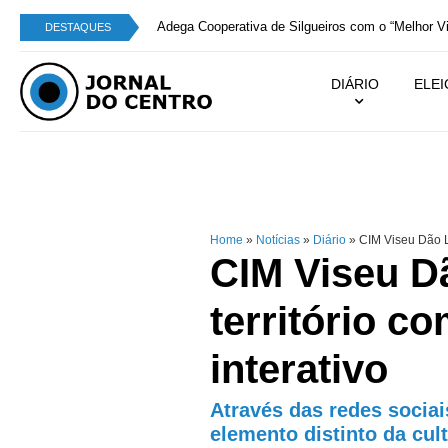
Adega Cooperativa de Silgueiros com o “Melhor V
DESTAQUES
DIÁRIO
ELE
Home
»
Notícias
»
Diário
»
CIM Viseu Dão La
CIM Viseu D
território c
interativo
Através das redes sociai
elemento distinto da cult