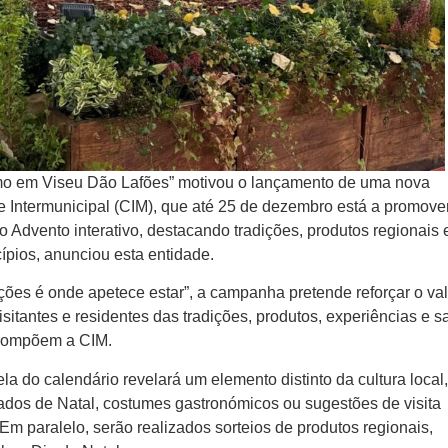
smo em Viseu Dão Lafões” motivou o lançamento de uma nova
ntermunicipal (CIM), que até 25 de dezembro está a promove
do Advento interativo, destacando tradições, produtos regionais 
ípios, anunciou esta entidade.
ções é onde apetece estar”, a campanha pretende reforçar o val
isitantes e residentes das tradições, produtos, experiências e 
 compõem a CIM.
ela do calendário revelará um elemento distinto da cultura local
cados de Natal, costumes gastronómicos ou sugestões de visita
 Em paralelo, serão realizados sorteios de produtos regionais,