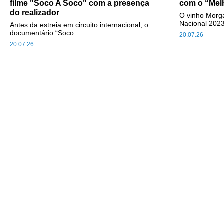
filme "Soco A Soco" com a presença
com o “Mel
do realizador
O vinho Morga
Nacional 2023
Antes da estreia em circuito internacional, o
documentário “Soco...
20.07.26
20.07.26