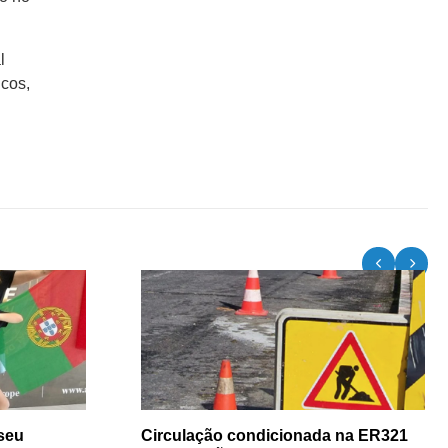
l
icos,
seu
Circulação condicionada na ER321