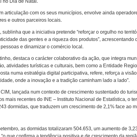
 no Dia de Natal.
 articulação com os seus municípios, envolve ainda operador
ores e outros parceiros locais.
ublinha que a iniciativa pretende “reforçar o orgulho no territó
tenticidade das gentes e a riqueza dos produtos”, acrescentando 
s pessoas e dinamizar o comércio local.
tinho, destaca o carácter colaborativo da ação, que integra muni
ão, atividades turísticas e culturais, bem como a Entidade Regi
sta numa estratégia digital participativa, refere, reforça a visã
entidade, onde a inovação e a tradição caminham lado a lado”.
CIM, lançada num contexto de crescimento sustentado do turi
ais recentes do INE – Instituto Nacional de Estatística, o terr
.243 dormidas, que traduzem um crescimento de 2,1% face ao 
 setembro, as dormidas totalizaram 504.653, um aumento de 3,
“o que confirma a tendência positiva e de crescimento da regi