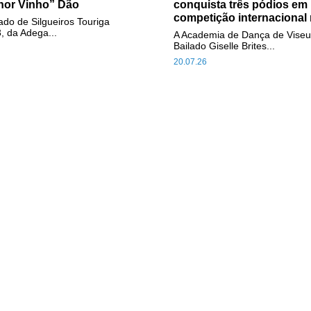
hor Vinho” Dão
conquista três pódios em
competição internacional 
do de Silgueiros Touriga
, da Adega...
A Academia de Dança de Viseu
Bailado Giselle Brites...
20.07.26