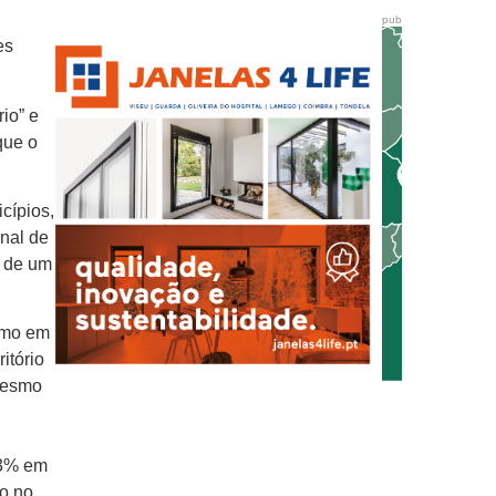
pub
es
rio” e
que o
cípios,
onal de
o de um
smo em
itório
mesmo
23% em
ão no