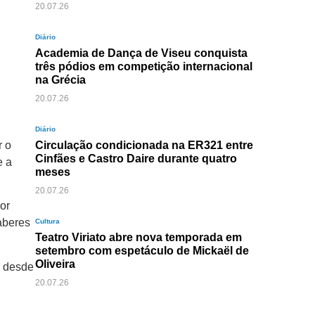
20.07.26
Diário
Academia de Dança de Viseu conquista
três pódios em competição internacional
na Grécia
20.07.26
Diário
r o
Circulação condicionada na ER321 entre
Cinfães e Castro Daire durante quatro
e a
meses
20.07.26
or
saberes
Cultura
Teatro Viriato abre nova temporada em
setembro com espetáculo de Mickaël de
Oliveira
, desde
20.07.26