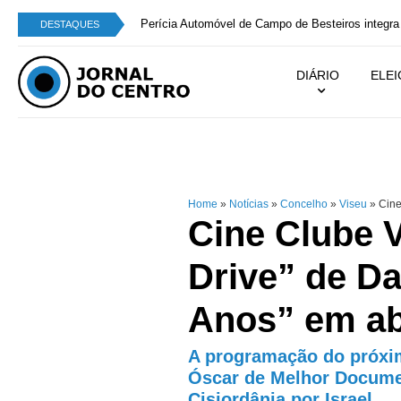
Perícia Automóvel de Campo de Besteiros integra
DESTAQUES
DIÁRIO
ELE
Home
»
Notícias
»
Concelho
»
Viseu
»
Cine
Cine Clube 
Drive” de D
Anos” em ab
A programação do próxi
Óscar de Melhor Documen
Cisjordânia por Israel