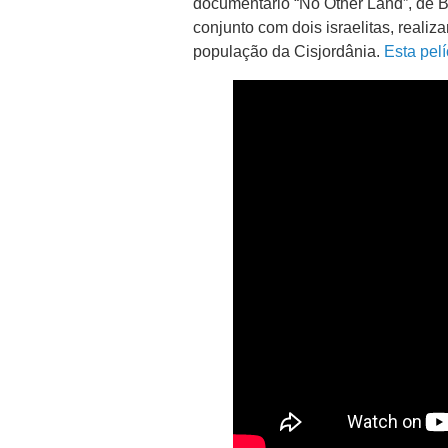
documentário “No Other Land”, de B
conjunto com dois israelitas, reali
população da Cisjordânia.
Esta pelí