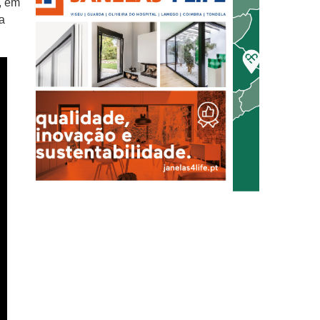
, em
a