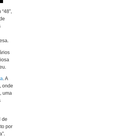
 “48”,
 de
s
esa.
ários
riosa
eu.
ha
. A
, onde
a, uma
s
l de
to por
a”.