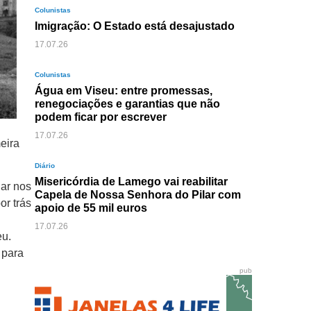
Colunistas
Imigração: O Estado está desajustado
17.07.26
Colunistas
Água em Viseu: entre promessas,
renegociações e garantias que não
podem ficar por escrever
17.07.26
eira
Diário
Misericórdia de Lamego vai reabilitar
gar nos
Capela de Nossa Senhora do Pilar com
or trás
apoio de 55 mil euros
17.07.26
eu.
 para
pub