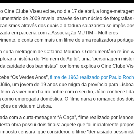
o Cine Clube Viseu exibe, no dia 17 de abril, a longa-metragem
mentário de 2009 revela, através de um núcleo de fotografias
canismos através dos quais a ditadura salazarista se impôs ao
alizada em parceria com a Associação MUTIM – Mulheres
mento, e conta com mais um filme de uma realizadora portugu
ma curta-metragem de Catarina Mourão. O documentário reúne v
xplorar a história do “Homem do Apito”, uma “personagem miste
 da caridade dos banhistas”, conforme explica o Cine Clube Vis
recebe “Os Verdes Anos”,
filme de 1963 realizado por Paulo Roc
 Júlio, um jovem de 19 anos que migra da província para Lisboa
eiro. A viver num bairro pobre com o seu tio, Júlio conhece Ild
 como empregada doméstica. O filme narra o romance dos doi
ições de vida em Lisboa.
a com a curta-metragem “A Caça”, filme realizado por Manoe
esta obra possui dois finais: aquele que foi inicialmente propos
 imposto censura, que considerou o filme “demasiado pessimist