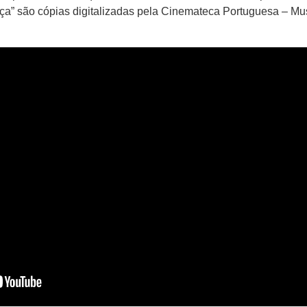
ça” são cópias digitalizadas pela Cinemateca Portuguesa – M