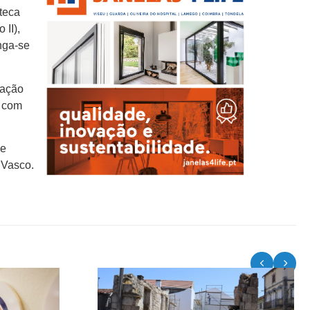
oteca
II),
nga-se
tação
, com
ue
 Vasco.