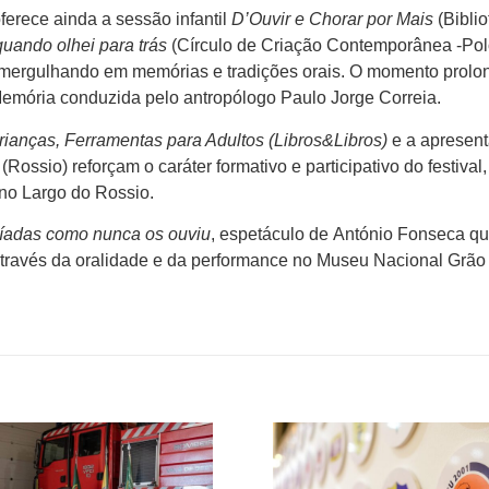
oferece ainda a sessão infantil
D’Ouvir e Chorar por Mais
(Bibli
quando olhei para trás
(Círculo de Criação Contemporânea -Polo 
mergulhando em memórias e tradições orais. O momento prolo
emória conduzida pelo antropólogo Paulo Jorge Correia.
rianças, Ferramentas para Adultos
(Libros&Libros)
e a apresen
(Rossio) reforçam o caráter formativo e participativo do festival
no Largo do Rossio.
íadas como nunca os ouviu
, espetáculo de António Fonseca q
através da oralidade e da performance no Museu Nacional Grão