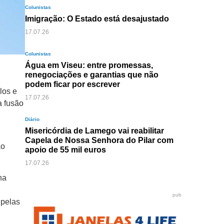
Colunistas
Imigração: O Estado está desajustado
17.07.26
Colunistas
Água em Viseu: entre promessas,
renegociações e garantias que não
podem ficar por escrever
los e
17.07.26
a fusão
Diário
Misericórdia de Lamego vai reabilitar
Capela de Nossa Senhora do Pilar com
ão
apoio de 55 mil euros
17.07.26
na
pub
 pelas