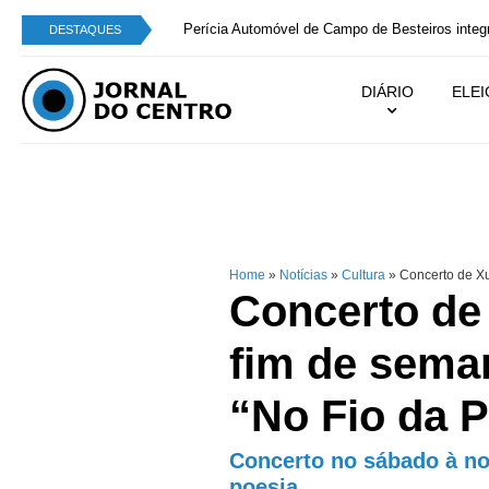
Perícia Automóvel de Campo de Besteiros integra
DESTAQUES
DIÁRIO
ELE
Home
»
Notícias
»
Cultura
»
Concerto de Xu
Concerto de
fim de sema
“No Fio da P
Concerto no sábado à noi
poesia