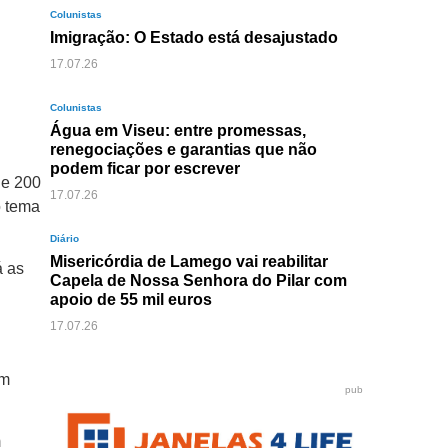
Colunistas
Imigração: O Estado está desajustado
17.07.26
Colunistas
Água em Viseu: entre promessas,
renegociações e garantias que não
podem ficar por escrever
de 200
17.07.26
o tema
Diário
Misericórdia de Lamego vai reabilitar
á as
Capela de Nossa Senhora do Pilar com
apoio de 55 mil euros
17.07.26
em
pub
m