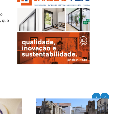
no
, que