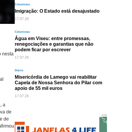
Colunistas
Imigração: O Estado está desajustado
17.07.26
Colunistas
Água em Viseu: entre promessas,
renegociações e garantias que não
podem ficar por escrever
o nesta
17.07.26
Diário
Misericórdia de Lamego vai reabilitar
al
Capela de Nossa Senhora do Pilar com
apoio de 55 mil euros
17.07.26
, a
iva de
pub
de de
 afirmou