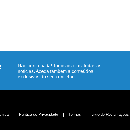
R
Não perca nada! Todos os dias, todas as
notícias. Aceda também a conteúdos
exclusivos do seu concelho
cnica
Política de Privacidade
Termos
Livro de Reclamações