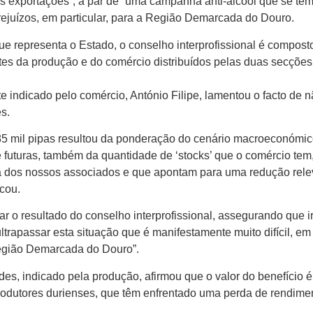
s exportações”, a par de “uma campanha anti-álcool que se te
rejuízos, em particular, para a Região Demarcada do Douro.
ue representa o Estado, o conselho interprofissional é compost
ntes da produção e do comércio distribuídos pelas duas secções
te indicado pelo comércio, António Filipe, lamentou o facto de n
s.
85 mil pipas resultou da ponderação do cenário macroeconómic
 futuras, também da quantidade de ‘stocks’ que o comércio tem
a dos nossos associados e que apontam para uma redução rele
icou.
r o resultado do conselho interprofissional, assegurando que ir
ltrapassar esta situação que é manifestamente muito difícil, em
 Região Demarcada do Douro”.
s, indicado pela produção, afirmou que o valor do benefício é
produtores durienses, que têm enfrentado uma perda de rendime