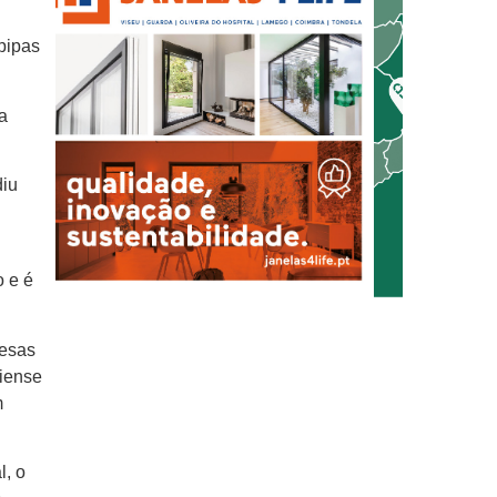
pipas
a
diu
o e é
resas
riense
m
l, o