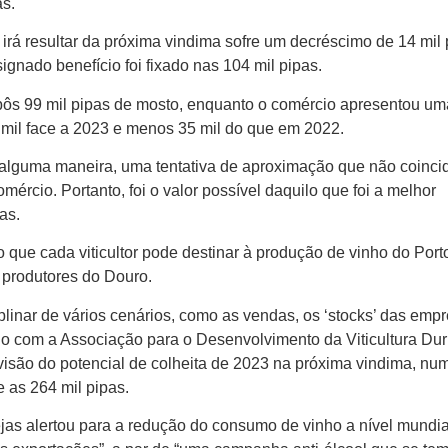
as.
irá resultar da próxima vindima sofre um decréscimo de 14 mil 
ignado benefício foi fixado nas 104 mil pipas.
pôs 99 mil pipas de mosto, enquanto o comércio apresentou um
 mil face a 2023 e menos 35 mil do que em 2022.
de alguma maneira, uma tentativa de aproximação que não coinci
ércio. Portanto, foi o valor possível daquilo que foi a melhor
as.
 que cada viticultor pode destinar à produção de vinho do Port
 produtores do Douro.
iplinar de vários cenários, como as vendas, os ‘stocks’ das emp
rdo com a Associação para o Desenvolvimento da Viticultura Du
visão do potencial de colheita de 2023 na próxima vindima, nu
e as 264 mil pipas.
grejas alertou para a redução do consumo de vinho a nível mundia