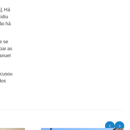
]. Há
idiu
não há
e se
oar as
anuel
acusou
dos