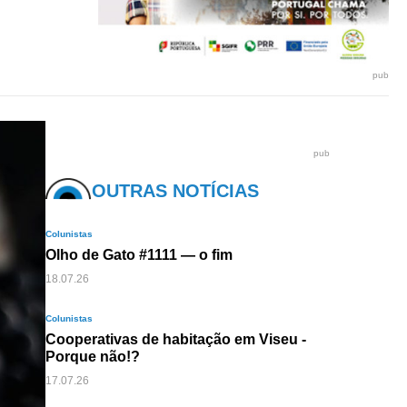
pub
pub
OUTRAS NOTÍCIAS
Colunistas
Olho de Gato #1111 — o fim
18.07.26
Colunistas
Cooperativas de habitação em Viseu -
Porque não!?
17.07.26