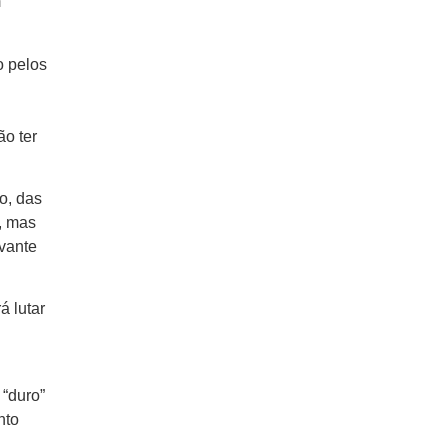
m
o pelos
ão ter
o, das
, mas
vante
á lutar
 “duro”
nto