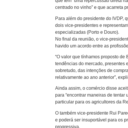
que tem “uma repercussão direta na
centrado no vinho” e que acarreta p
Para além do presidente do IVDP, q
dois vice-presidentes e representa
especializadas (Porto e Douro).
No final da reunião, o vice-presiden
havido um acordo entre as profissõe
“O valor que tínhamos proposto de 
tendências do mercado, presentes e
sobretudo, das intenções de compr
relativamente ao ano anterior”, expl
Ainda assim, o comércio disse aceita
para “encontrar maneiras de tentar u
particular para os agricultores da
O também vice-presidente Rui Parede
e poderá ser insuportável para os 
progressiva.