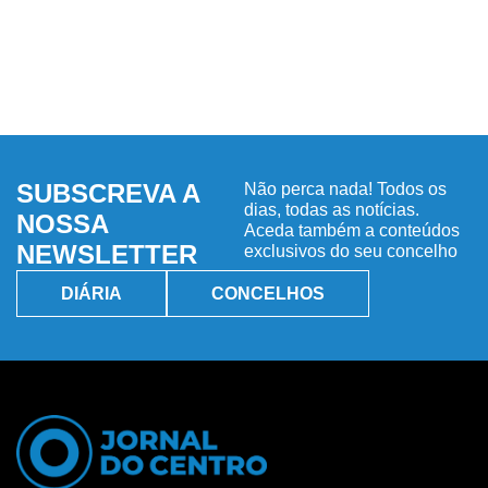
SUBSCREVA A
Não perca nada! Todos os
dias, todas as notícias.
NOSSA
Aceda também a conteúdos
NEWSLETTER
exclusivos do seu concelho
DIÁRIA
CONCELHOS