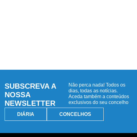
SUBSCREVA A
Não perca nada! Todos os
dias, todas as notícias.
NOSSA
Aceda também a conteúdos
NEWSLETTER
exclusivos do seu concelho
DIÁRIA
CONCELHOS