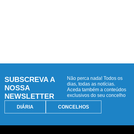
SUBSCREVA A
Não perca nada! Todos os
dias, todas as notícias.
NOSSA
Aceda também a conteúdos
NEWSLETTER
exclusivos do seu concelho
DIÁRIA
CONCELHOS