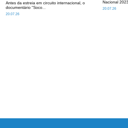
Nacional 2023
Antes da estreia em circuito internacional, o
documentário “Soco...
20.07.26
20.07.26