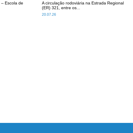
 – Escola de
A circulação rodoviária na Estrada Regional
(ER) 321, entre os...
20.07.26