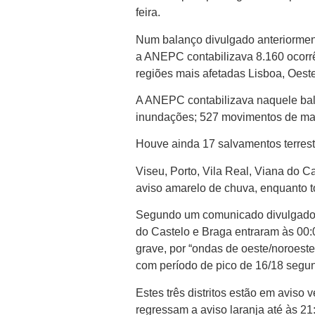
feira.
Num balanço divulgado anteriormente
a ANEPC contabilizava 8.160 ocorrê
regiões mais afetadas Lisboa, Oest
A ANEPC contabilizava naquele bal
inundações; 527 movimentos de mas
Houve ainda 17 salvamentos terrest
Viseu, Porto, Vila Real, Viana do C
aviso amarelo de chuva, enquanto to
Segundo um comunicado divulgado pe
do Castelo e Braga entraram às 00:
grave, por “ondas de oeste/noroeste
com período de pico de 16/18 segu
Estes três distritos estão em aviso 
regressam a aviso laranja até às 21