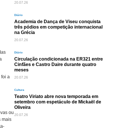
20.07.26
Diário
Academia de Dança de Viseu conquista
três pódios em competição internacional
na Grécia
20.07.26
das
Diário
a
Circulação condicionada na ER321 entre
Cinfães e Castro Daire durante quatro
meses
foi a
20.07.26
Cultura
Teatro Viriato abre nova temporada em
setembro com espetáculo de Mickaël de
Oliveira
ivas ou
20.07.26
s mais
ta-