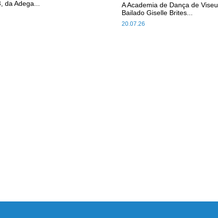
, da Adega...
A Academia de Dança de Viseu
Bailado Giselle Brites...
20.07.26