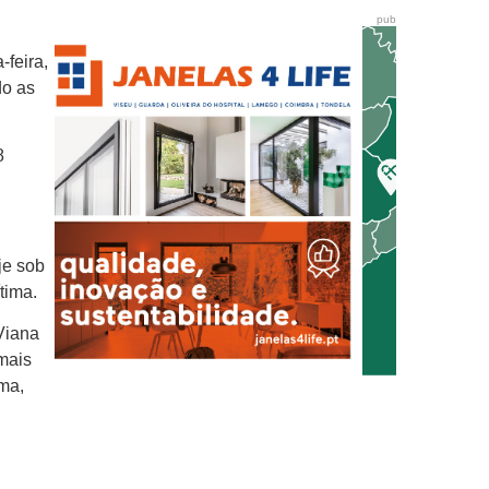
pub
-feira,
do as
8
je sob
tima.
Viana
mais
ima,