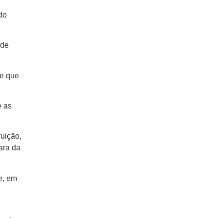
do
 de
re que
e as
ruição,
ara da
e, em