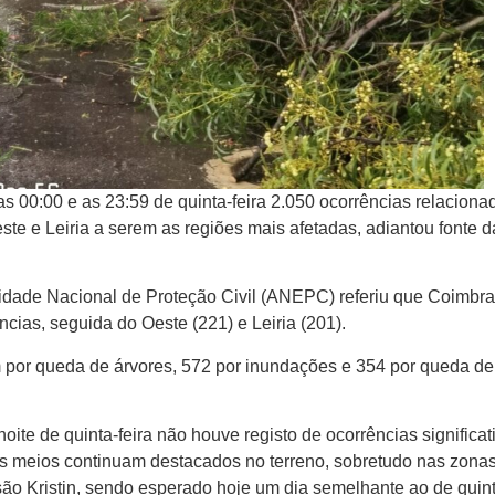
 as 00:00 e as 23:59 de quinta-feira 2.050 ocorrências relaciona
e e Leiria a serem as regiões mais afetadas, adiantou fonte d
idade Nacional de Proteção Civil (ANEPC) referiu que Coimbra 
cias, seguida do Oeste (221) e Leiria (201).
am por queda de árvores, 572 por inundações e 354 por queda de
ite de quinta-feira não houve registo de ocorrências significat
os meios continuam destacados no terreno, sobretudo nas zona
o Kristin, sendo esperado hoje um dia semelhante ao de quin