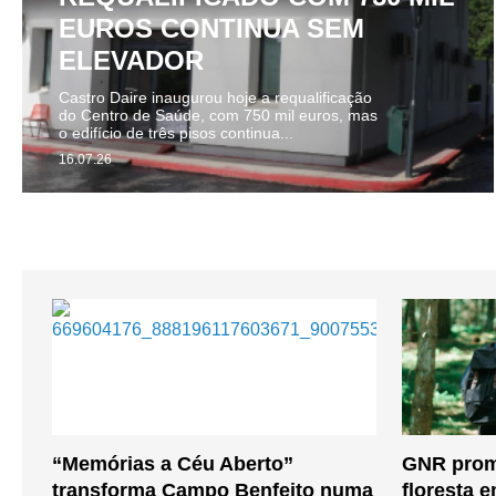
EUROS CONTINUA SEM
ELEVADOR
Castro Daire inaugurou hoje a requalificação
do Centro de Saúde, com 750 mil euros, mas
o edifício de três pisos continua...
16.07.26
“Memórias a Céu Aberto”
GNR prom
transforma Campo Benfeito numa
floresta 