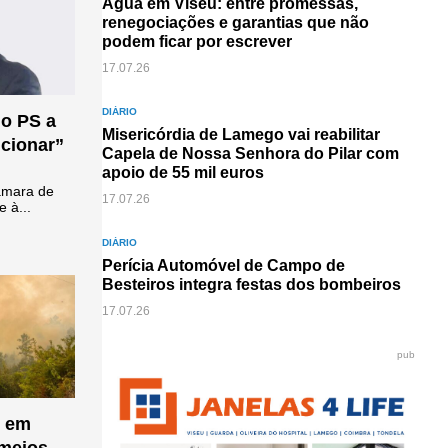
Água em Viseu: entre promessas,
renegociações e garantias que não
podem ficar por escrever
17.07.26
DIÁRIO
do PS a
Misericórdia de Lamego vai reabilitar
ucionar”
Capela de Nossa Senhora do Pilar com
apoio de 55 mil euros
âmara de
17.07.26
 à...
DIÁRIO
Perícia Automóvel de Campo de
Besteiros integra festas dos bombeiros
17.07.26
pub
o em