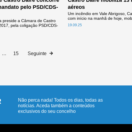
 Castro Daire concorre
Castro Daire mobiliza 13
mandato pelo PSD/CDS-
aéreos
Um incêndio em Vale Abrigoso, Ca
com início na manhã de hoje, mobil
a preside a Câmara de Castro
2017, pela coligação PSD/CDS-
19.09.25
…
15
Seguinte
R
Não perca nada! Todos os dias, todas as
notícias. Aceda também a conteúdos
exclusivos do seu concelho