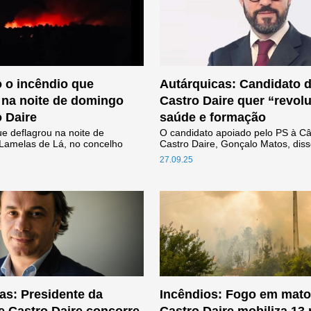
 o incêndio que
Autárquicas: Candidato 
 na noite de domingo
Castro Daire quer “revol
 Daire
saúde e formação
e deflagrou na noite de
O candidato apoiado pelo PS à C
amelas de Lá, no concelho
Castro Daire, Gonçalo Matos, disse
27.09.25
as: Presidente da
Incêndios: Fogo em mat