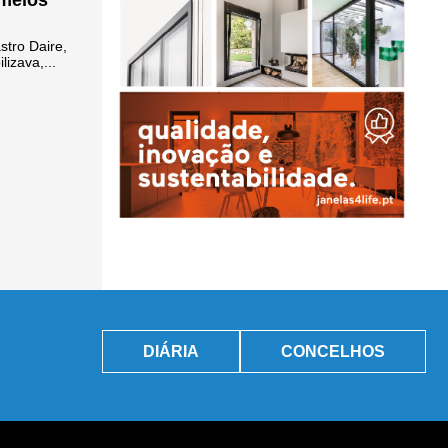
 meios
stro Daire,
izava,...
DIÁRIA
CONCELHOS