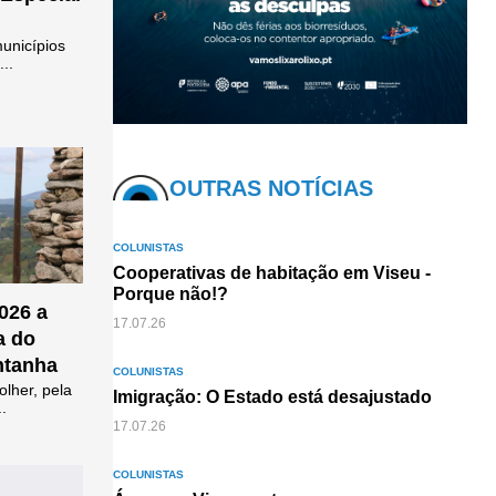
municípios
..
OUTRAS NOTÍCIAS
COLUNISTAS
Cooperativas de habitação em Viseu -
Porque não!?
026 a
17.07.26
a do
ntanha
COLUNISTAS
olher, pela
Imigração: O Estado está desajustado
..
17.07.26
COLUNISTAS