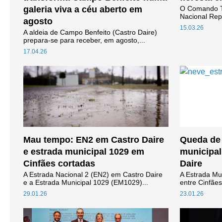
galeria viva a céu aberto em
O Comando Te
Nacional Rep
agosto
15.03.26
A aldeia de Campo Benfeito (Castro Daire)
prepara-se para receber, em agosto,...
17.04.26
Mau tempo: EN2 em Castro Daire
Queda de 
e estrada municipal 1029 em
municipal
Cinfães cortadas
Daire
A Estrada Nacional 2 (EN2) em Castro Daire
A Estrada Mun
e a Estrada Municipal 1029 (EM1029)...
entre Cinfães 
29.01.26
23.01.26