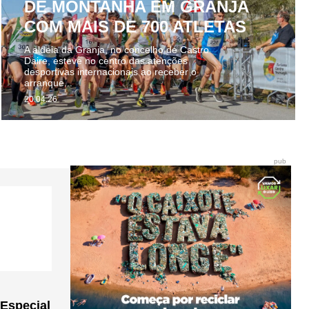
DE MONTANHA EM GRANJA
COM MAIS DE 700 ATLETAS
A aldeia da Granja, no concelho de Castro
Daire, esteve no centro das atenções
desportivas internacionais ao receber o
arranque...
20.04.26
pub
 Especial