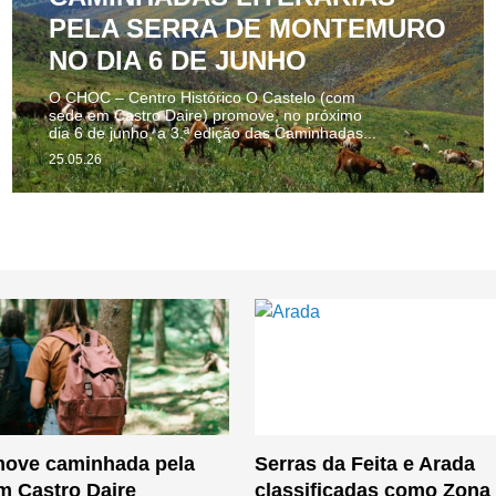
PELA SERRA DE MONTEMURO
NO DIA 6 DE JUNHO
O CHOC – Centro Histórico O Castelo (com
sede em Castro Daire) promove, no próximo
dia 6 de junho, a 3.ª edição das Caminhadas...
25.05.26
ove caminhada pela
Serras da Feita e Arada
em Castro Daire
classificadas como Zona