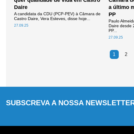
quer qualidade de vida em Castro
Câmara de
Daire
a último 
A candidata da CDU (PCP-PEV) à Câmara de
PP
Castro Daire, Vera Esteves, disse hoje...
Paulo Almeid
27.09.25
Daire desde 
PP...
27.09.25
1
2
SUBSCREVA A NOSSA NEWSLETTE