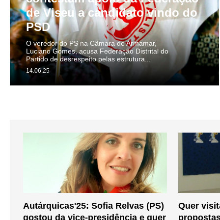
de Viseu a candidato vindo do
PSD
O veredor do PS na Câmara de Armamar,
Luciano Gomes, acusa Federação Distrital do
Partido de desrespeito pelas estrutura...
14.06.25
Autárquicas'25: Sofia Relvas (PS)
Quer visi
gostou da vice-presidência e quer
propostas