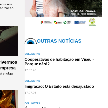
Recursos
anização...
OUTRAS NOTÍCIAS
COLUNISTAS
Cooperativas de habitação em Viseu -
vivermos
Porque não!?
empresa
17.07.26
i e julga
COLUNISTAS
Imigração: O Estado está desajustado
17.07.26
COLUNISTAS