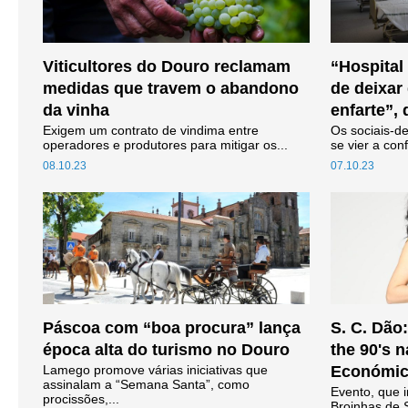
Viticultores do Douro reclamam
“Hospital 
medidas que travem o abandono
de deixar
da vinha
enfarte”,
Exigem um contrato de vindima entre
Os sociais-d
operadores e produtores para mitigar os...
se vier a con
08.10.23
07.10.23
Páscoa com “boa procura” lança
S. C. Dão
época alta do turismo no Douro
the 90's n
Lamego promove várias iniciativas que
Económica
assinalam a “Semana Santa”, como
Evento, que i
procissões,...
Broinhas de 