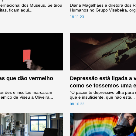
ternacional dos Museus. Se tirou
Diana Magalhães é diretora dos 
itas, ficam aqui...
Humanos no Grupo Visabeira, org
18.11.23
as que dão vermelho
Depressão está ligada a 
como se fossemos uma 
rrões e insultos marcaram
“O paciente depressivo olha para s
démico de Viseu a Oliveira...
que é insuficiente, que não está...
08.10.23