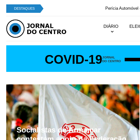
Perícia Automóvel de Campo de Besteiros integra
DESTAQUES
DIÁRIO
ELE
COVID-19
JORNAL
DO CENTRO
Socialistas de Armamar
contestam apoio da Federação