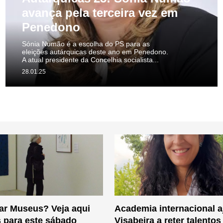
avança pela terceira vez em
Penedono
Sónia Numão é a escolha do PS para as
eleições autárquicas deste ano em Penedono.
A atual presidente da Concelhia socialista...
28.01.25
tar Museus? Veja aqui
Academia internacional 
 para este sábado
Visabeira a reter talentos