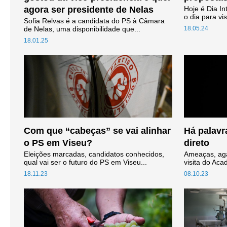
agora ser presidente de Nelas
Hoje é Dia In
o dia para vis
Sofia Relvas é a candidata do PS à Câmara
de Nelas, uma disponibilidade que...
18.05.24
18.01.25
Com que “cabeças” se vai alinhar
Há palavr
o PS em Viseu?
direto
Eleições marcadas, candidatos conhecidos,
Ameaças, aga
qual vai ser o futuro do PS em Viseu...
visita do Aca
18.11.23
08.10.23