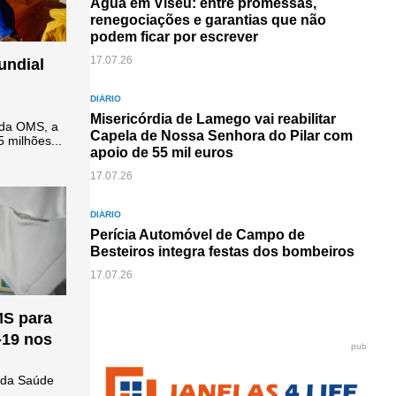
Água em Viseu: entre promessas,
renegociações e garantias que não
podem ficar por escrever
17.07.26
undial
DIÁRIO
Misericórdia de Lamego vai reabilitar
 da OMS, a
Capela de Nossa Senhora do Pilar com
 milhões...
apoio de 55 mil euros
17.07.26
DIÁRIO
Perícia Automóvel de Campo de
Besteiros integra festas dos bombeiros
17.07.26
MS para
-19 nos
pub
o da Saúde