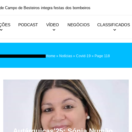
 festas dos bombeiros
IÇÕES
PODCAST
VÍDEO
NEGÓCIOS
CLASSIFICADOS
Home
»
Notícias
»
Covid-19
»
Page 118
Autárquicas'25: Sónia Numão