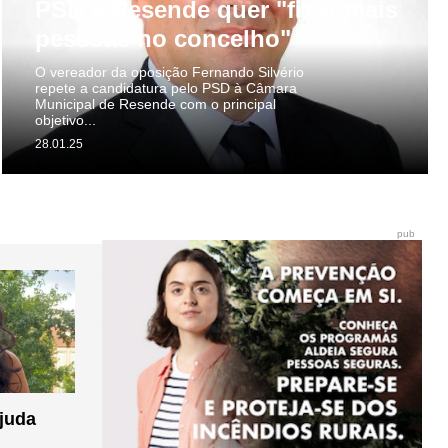
PSD a Resende quer "fixar mais
pessoas no concelho"
O vereador da oposição Fernando Silvério
repete a candidatura pelo PSD à Câmara
Municipal de Resende com o principal
objetivo...
28.01.25
pub
ajuda