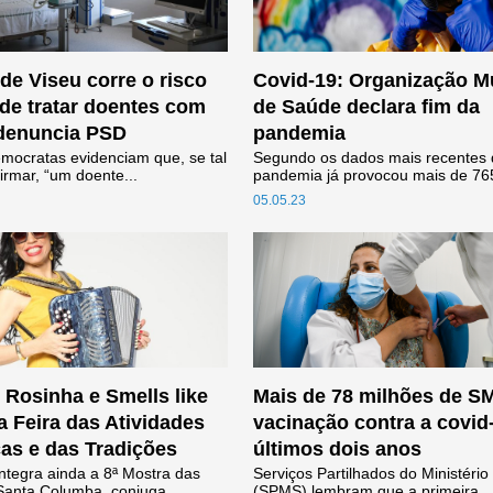
de Viseu corre o risco
Covid-19: Organização M
 de tratar doentes com
de Saúde declara fim da
 denuncia PSD
pandemia
emocratas evidenciam que, se tal
Segundo os dados mais recentes
firmar, “um doente...
pandemia já provocou mais de 765
05.05.23
: Rosinha e Smells like
Mais de 78 milhões de S
a Feira das Atividades
vacinação contra a covid
s e das Tradições
últimos dois anos
ntegra ainda a 8ª Mostra das
Serviços Partilhados do Ministéri
Santa Columba, conjuga...
(SPMS) lembram que a primeira