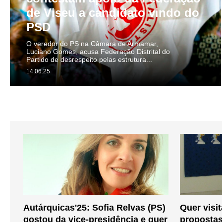
de Viseu a candidato vindo do
PSD
O veredor do PS na Câmara de Armamar,
Luciano Gomes, acusa Federação Distrital do
Partido de desrespeito pelas estrutura...
14.06.25
Autárquicas'25: Sofia Relvas (PS)
Quer visi
gostou da vice-presidência e quer
propostas