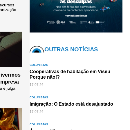
Recursos
anização...
OUTRAS NOTÍCIAS
COLUNISTAS
Cooperativas de habitação em Viseu -
vivermos
Porque não!?
empresa
17.07.26
i e julga
COLUNISTAS
Imigração: O Estado está desajustado
17.07.26
COLUNISTAS