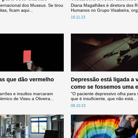
ternacional dos Museus. Se tirou
Diana Magalhães é diretora dos 
itas, ficam aqui...
Humanos no Grupo Visabeira, org
18.11.23
as que dão vermelho
Depressão está ligada a 
como se fossemos uma 
rrões e insultos marcaram
“O paciente depressivo olha para s
démico de Viseu a Oliveira...
que é insuficiente, que não está...
08.10.23