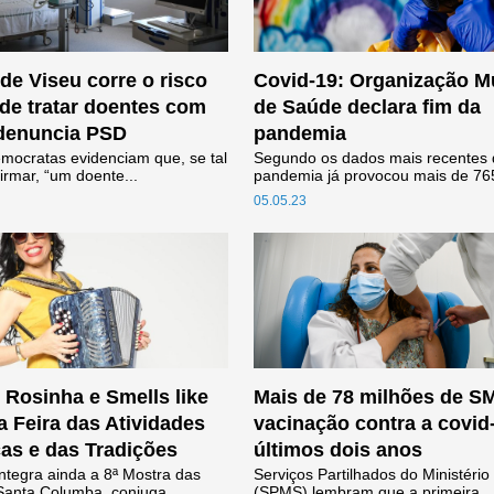
de Viseu corre o risco
Covid-19: Organização M
 de tratar doentes com
de Saúde declara fim da
 denuncia PSD
pandemia
emocratas evidenciam que, se tal
Segundo os dados mais recentes
firmar, “um doente...
pandemia já provocou mais de 765
05.05.23
: Rosinha e Smells like
Mais de 78 milhões de S
a Feira das Atividades
vacinação contra a covid
s e das Tradições
últimos dois anos
ntegra ainda a 8ª Mostra das
Serviços Partilhados do Ministéri
Santa Columba, conjuga...
(SPMS) lembram que a primeira