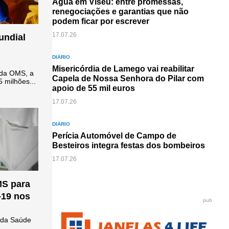
Água em Viseu: entre promessas,
renegociações e garantias que não
podem ficar por escrever
17.07.26
undial
DIÁRIO
Misericórdia de Lamego vai reabilitar
 da OMS, a
Capela de Nossa Senhora do Pilar com
 milhões...
apoio de 55 mil euros
17.07.26
DIÁRIO
Perícia Automóvel de Campo de
Besteiros integra festas dos bombeiros
17.07.26
MS para
-19 nos
pub
o da Saúde