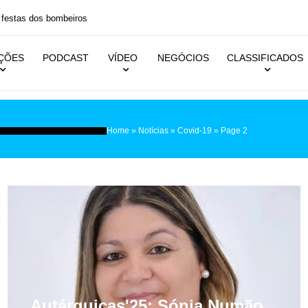
 festas dos bombeiros
IÇÕES
PODCAST
VÍDEO
NEGÓCIOS
CLASSIFICADOS
Home
»
Notícias
»
Covid-19
»
Page 2
Autárquicas'25: Sónia Numão