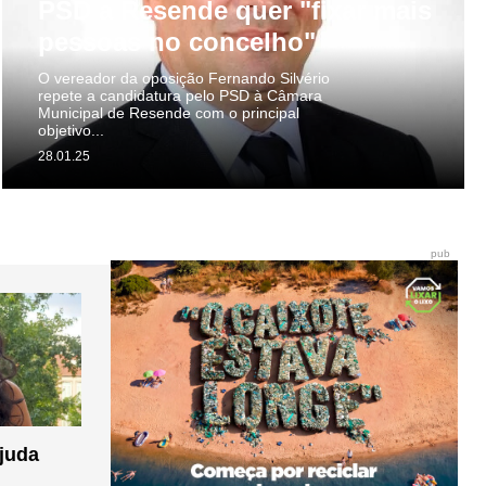
PSD a Resende quer "fixar mais
pessoas no concelho"
O vereador da oposição Fernando Silvério
repete a candidatura pelo PSD à Câmara
Municipal de Resende com o principal
objetivo...
28.01.25
pub
ajuda