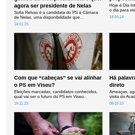
agora ser presidente de Nelas
Hoje é Dia In
o dia para vis
Sofia Relvas é a candidata do PS à Câmara
de Nelas, uma disponibilidade que...
18.05.24
18.01.25
Com que “cabeças” se vai alinhar
Há palavr
o PS em Viseu?
direto
Eleições marcadas, candidatos conhecidos,
Ameaças, aga
qual vai ser o futuro do PS em Viseu...
visita do Aca
18.11.23
08.10.23