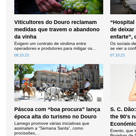
Viticultores do Douro reclamam
“Hospital 
medidas que travem o abandono
de deixar
da vinha
enfarte”,
Exigem um contrato de vindima entre
Os sociais-d
operadores e produtores para mitigar os...
se vier a con
08.10.23
07.10.23
Páscoa com “boa procura” lança
S. C. Dão
época alta do turismo no Douro
the 90's n
Lamego promove várias iniciativas que
Económica
assinalam a “Semana Santa”, como
Evento, que i
procissões,...
Broinhas de 