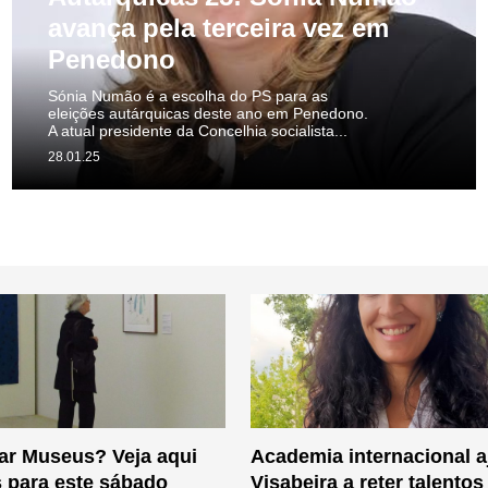
avança pela terceira vez em
Penedono
Sónia Numão é a escolha do PS para as
eleições autárquicas deste ano em Penedono.
A atual presidente da Concelhia socialista...
28.01.25
tar Museus? Veja aqui
Academia internacional 
 para este sábado
Visabeira a reter talentos