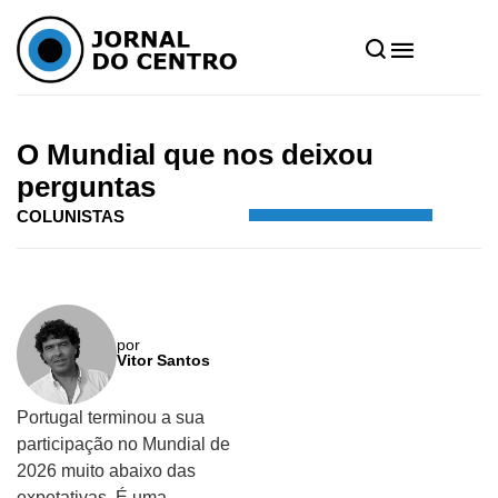
Home
»
Notícias
»
Colunistas
»
O Mundial que nos deixou perguntas
O Mundial que nos deixou
perguntas
COLUNISTAS
por
Vitor Santos
Portugal terminou a sua
participação no Mundial de
2026 muito abaixo das
expetativas. É uma