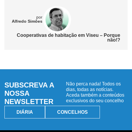
por
Alfredo Simões
Cooperativas de habitação em Viseu – Porque
não!?
SUBSCREVA A
Não perca nada! Todos os
dias, todas as notícias.
NOSSA
Aceda também a conteúdos
NEWSLETTER
exclusivos do seu concelho
DIÁRIA
CONCELHOS