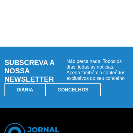
SUBSCREVA A
Não perca nada! Todos os
dias, todas as notícias.
NOSSA
Aceda também a conteúdos
NEWSLETTER
exclusivos do seu concelho
DIÁRIA
CONCELHOS