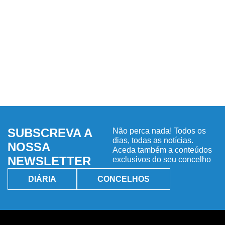
SUBSCREVA A
Não perca nada! Todos os
dias, todas as notícias.
NOSSA
Aceda também a conteúdos
NEWSLETTER
exclusivos do seu concelho
DIÁRIA
CONCELHOS