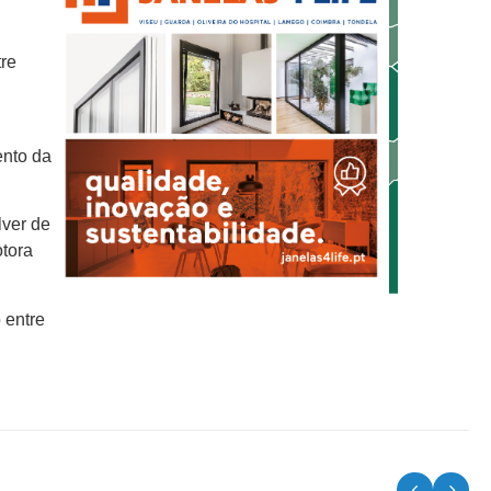
tre
ento da
lver de
otora
 entre