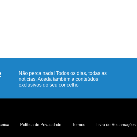
R
Não perca nada! Todos os dias, todas as
notícias. Aceda também a conteúdos
exclusivos do seu concelho
cnica
Política de Privacidade
Termos
Livro de Reclamações