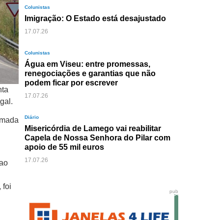
Colunistas
Imigração: O Estado está desajustado
17.07.26
Colunistas
Água em Viseu: entre promessas,
renegociações e garantias que não
podem ficar por escrever
nta
17.07.26
gal.
Diário
timada
Misericórdia de Lamego vai reabilitar
Capela de Nossa Senhora do Pilar com
apoio de 55 mil euros
17.07.26
 ao
 foi
pub