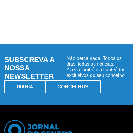
SUBSCREVA A
Não perca nada! Todos os
dias, todas as notícias.
NOSSA
Aceda também a conteúdos
NEWSLETTER
exclusivos do seu concelho
DIÁRIA
CONCELHOS