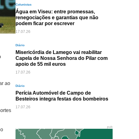
Colunistas
Água em Viseu: entre promessas,
renegociações e garantias que não
podem ficar por escrever
17.07.26
Diário
Misericórdia de Lamego vai reabilitar
o
Capela de Nossa Senhora do Pilar com
apoio de 55 mil euros
17.07.26
ar ao
Diário
Perícia Automóvel de Campo de
Besteiros integra festas dos bombeiros
17.07.26
ortes
pub
 o