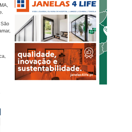
PMA,
e.
, São
amar,
ca,
e