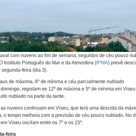
rnaval com nuvens ao fim de semana, seguidos de céu pouco nu
O Instituto Português do Mar e da Atmosfera (
IPMA
) prevê desc
 segunda-feira (dia 3).
raus de máxima, 6º de mínima e céu parcialmente nublado
o domingo, registam-se 12º de máxima e 5º de mínima em Viseu
ito nublado na parte da tarde.
 as nuvens continuam em Viseu, que terá uma descida da máx
da, o tempo melhora com a previsão de céu pouco nublado. No d
em Viseu oscilam entre os 7º e os 15º.
a-feira