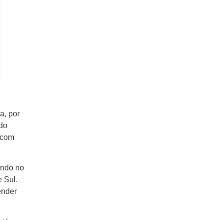
a, por
 do
r com
ando no
e Sul.
ender