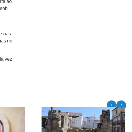
até ao
 sob
de nas
mas no
da vez