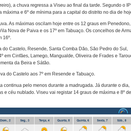
ereiro), a chuva regressa a Viseu ao final da tarde. Segundo o I
máxima e 6º de mínima para a capital do distrito no dia de hoj
chuva. As máximas oscilam hoje entre os 12 graus em Penedono
Vila Nova de Paiva e os 17º em Tabuaço. Os concelhos de Arm
m 16º.
a do Castelo, Resende, Santa Comba Dão, São Pedro do Sul,
4º em Cinfães, Lamego, Mangualde, Oliveira de Frades e Tarou
menta da Beira e Sátão.
lva do Castelo aos 7º em Resende e Tabuaço.
va continua pelo menos durante a madrugada. Já durante o dia,
s e céu nublado. Viseu vai registar 14 graus de máxima e 8º d