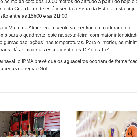
acima da cota dos 1.600 metros de altitude a partir de hoje e 
trito da Guarda, onde está inserida a Serra da Estrela, está hoje
isão entre as 15h00 e as 21h00.
 do Mar e da Atmosfera, o vento vai ser fraco a moderado no
is para o quadrante leste na sexta-feira, com maior intensida
algumas oscilações” nas temperaturas. Para o interior, as míni
7 graus. Já as máximas estarão entre os 12º e os 17º.
arnaval, o IPMA prevê que os aguaceiros ocorram de forma “ca
 apenas na região Sul.