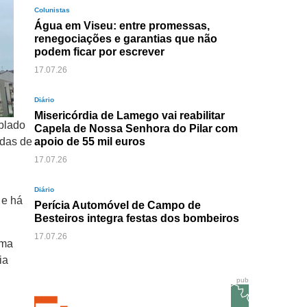
Colunistas
Água em Viseu: entre promessas,
renegociações e garantias que não
podem ficar por escrever
17.07.26
Diário
Misericórdia de Lamego vai reabilitar
blado
Capela de Nossa Senhora do Pilar com
idas de
apoio de 55 mil euros
17.07.26
Diário
 e há
Perícia Automóvel de Campo de
Besteiros integra festas dos bombeiros
17.07.26
ima
ia
pub