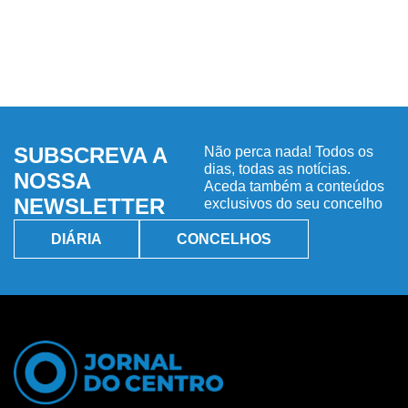
SUBSCREVA A
Não perca nada! Todos os
dias, todas as notícias.
NOSSA
Aceda também a conteúdos
NEWSLETTER
exclusivos do seu concelho
DIÁRIA
CONCELHOS