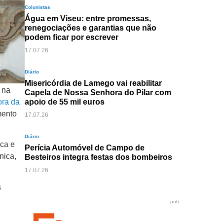
Colunistas
Água em Viseu: entre promessas,
renegociações e garantias que não
podem ficar por escrever
17.07.26
Diário
Misericórdia de Lamego vai reabilitar
 na
Capela de Nossa Senhora do Pilar com
ora da
apoio de 55 mil euros
mento
17.07.26
Diário
ica e
Perícia Automóvel de Campo de
nica,
Besteiros integra festas dos bombeiros
17.07.26
s
pub