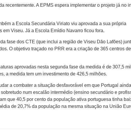
vada recentemente. A EPMS espera implementar o projeto já no in
bém a Escola Secundária Viriato viu aprovada a sua própria
os em Viseu. Já a Escola Emídio Navarro ficou fora.
a fase dos CTE (que inclui a região de Viseu Dão Lafões) jun
dos. O objetivo traçado no PRR era a criação de 365 centros de
daturas aprovadas nesta segunda fase da medida é de 307,5 mi
es, a medida tem um investimento de 426,5 milhões.
dar a combater a situação desfavorável em que Portugal ainda
, sobretudo num escalão intermédio (ensino secundário e profiss
m que 40,5 por cento da população ativa portuguesa tinha bai
a média de 20,7% da população na mesma situação na União Eur