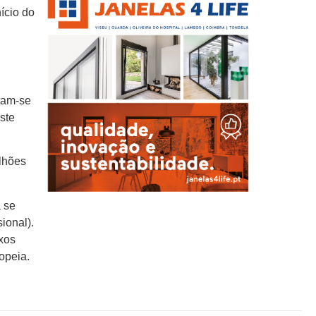
ício do
tam-se
ste
lhões
 se
ional).
xos
opeia.