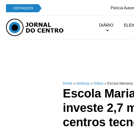
Perícia Automóvel de Campo de Besteiros integra
DESTAQUES
DIÁRIO
ELE
Home
»
Notícias
»
Diário
»
Escola Mariana S
Escola Mari
investe 2,7 
centros tec