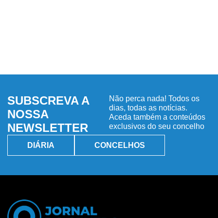
SUBSCREVA A
Não perca nada! Todos os
dias, todas as notícias.
NOSSA
Aceda também a conteúdos
NEWSLETTER
exclusivos do seu concelho
DIÁRIA
CONCELHOS