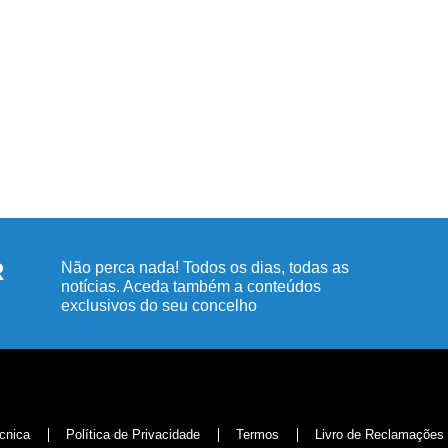
R
Não perca nada! Todos os dias, todas as
notícias. Aceda também a conteúdos
exclusivos do seu concelho
cnica
Política de Privacidade
Termos
Livro de Reclamações