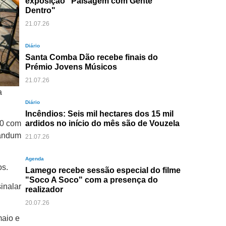
exposição "Paisagem com Gente
Dentro"
21.07.26
Diário
Santa Comba Dão recebe finais do
Prémio Jovens Músicos
21.07.26
a
Diário
Incêndios: Seis mil hectares dos 15 mil
ardidos no início do mês são de Vouzela
30 com
landum
21.07.26
Agenda
os.
Lamego recebe sessão especial do filme
"Soco A Soco" com a presença do
inalar
realizador
20.07.26
maio e