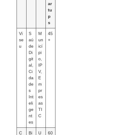
ar
tu
p
s
Vi
S
M
45
se
aú
un
+
u
de
icí
Di
pi
git
o,
al,
IP
Ci
V,
da
E
de
m
s
pr
Int
es
eli
as
ge
TI
nt
C
es
C
Bi
U
60