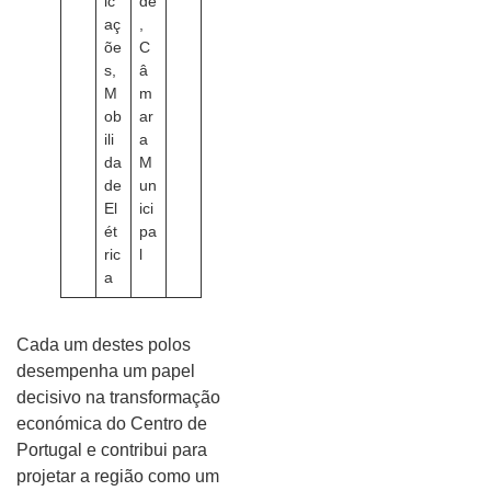
ic
de
aç
,
õe
C
s,
â
M
m
ob
ar
ili
a
da
M
de
un
El
ici
ét
pa
ric
l
a
Cada um destes polos
desempenha um papel
decisivo na transformação
económica do Centro de
Portugal e contribui para
projetar a região como um