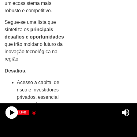
um ecossistema mais
robusto e competitivo.
Segue-se uma lista que
sintetiza os
principais
desafios e oportunidades
que irão moldar o futuro da
inovação tecnológica na
região:
Desafios:
Acesso a capital de
risco e investidores
privados, essencial
para apoiar a
escalabilidade das
LIVE
startups.
Formação
especializada em áreas