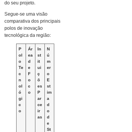
do seu projeto.
Segue-se uma visão
comparativa dos principais
polos de inovação
tecnológica da região:
P
Ár
In
N
ol
ea
st
ú
o
d
it
m
Te
e
ui
er
c
F
ç
o
n
o
õ
E
ol
c
es
st
ó
o
P
im
gi
ar
a
c
ce
d
o
ir
o
as
d
e
St