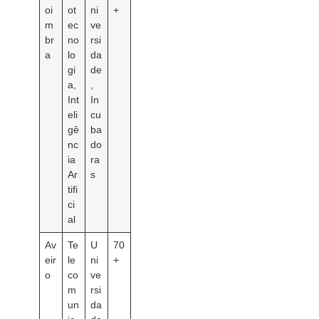
oi
ot
ni
+
m
ec
ve
br
no
rsi
a
lo
da
gi
de
a,
,
Int
In
eli
cu
gê
ba
nc
do
ia
ra
Ar
s
tifi
ci
al
Av
Te
U
70
eir
le
ni
+
o
co
ve
m
rsi
un
da