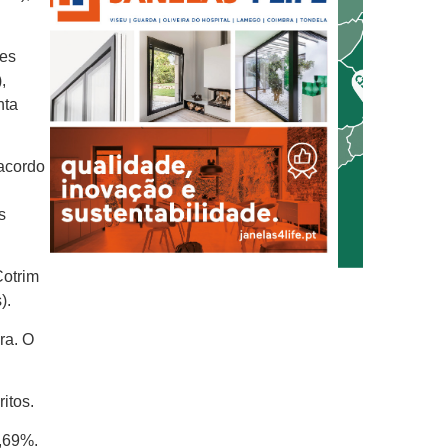
ães
,
nta
 acordo
s
Cotrim
).
ra. O
itos.
,69%.