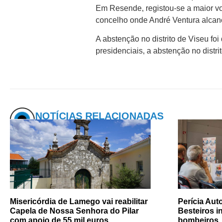
Em Resende, registou-se a maior vo
concelho onde André Ventura alcanç
A abstenção no distrito de Viseu fo
presidenciais, a abstenção no distr
NOTÍCIAS RELACIONADAS
Misericórdia de Lamego vai reabilitar
Perícia Au
Capela de Nossa Senhora do Pilar
Besteiros i
com apoio de 55 mil euros
bombeiros