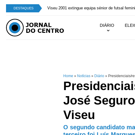
Viseu 2001 extingue equipa sénior de futsal femin
DESTAQUES
DIÁRIO
ELE
Home
»
Notícias
»
Diário
»
Presidenciais/re
Presidenciai
José Seguro 
Viseu
O segundo candidato mai
terceiro foi Luís Marqu