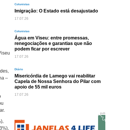
Colunistas
Imigração: O Estado está desajustado
17.07.26
Colunistas
Água em Viseu: entre promessas,
renegociações e garantias que não
podem ficar por escrever
Viseu
17.07.26
Diário
ndes,
Misericórdia de Lamego vai reabilitar
na –
Capela de Nossa Senhora do Pilar com
apoio de 55 mil euros
17.07.26
o
ou
ar.
pub
),
3%),