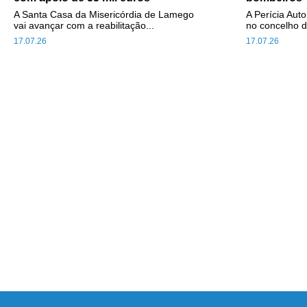
A Santa Casa da Misericórdia de Lamego
A Perícia Aut
vai avançar com a reabilitação...
no concelho d
17.07.26
17.07.26