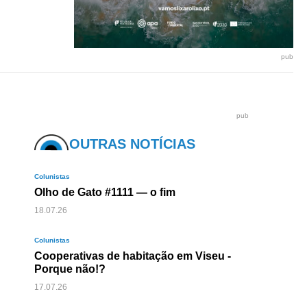
pub
pub
OUTRAS NOTÍCIAS
Colunistas
Olho de Gato #1111 — o fim
18.07.26
Colunistas
Cooperativas de habitação em Viseu -
Porque não!?
17.07.26