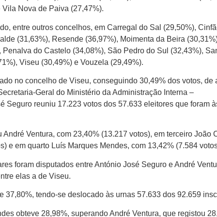
 Vila Nova de Paiva (27,47%).
do, entre outros concelhos, em Carregal do Sal (29,50%), Cinf
lde (31,63%), Resende (36,97%), Moimenta da Beira (30,31%)
, Penalva do Castelo (34,08%), São Pedro do Sul (32,43%), Sa
1%), Viseu (30,49%) e Vouzela (29,49%).
votado no concelho de Viseu, conseguindo 30,49% dos votos, de
ecretaria-Geral do Ministério da Administração Interna –
sé Seguro reuniu 17.223 votos dos 57.633 eleitores que foram à
 André Ventura, com 23,40% (13.217 votos), em terceiro João 
os) e em quarto Luís Marques Mendes, com 13,42% (7.584 votos
gares foram disputados entre António José Seguro e André Ventu
ntre elas a de Viseu.
de 37,80%, tendo-se deslocado às urnas 57.633 dos 92.659 inscr
es obteve 28,98%, superando André Ventura, que registou 28