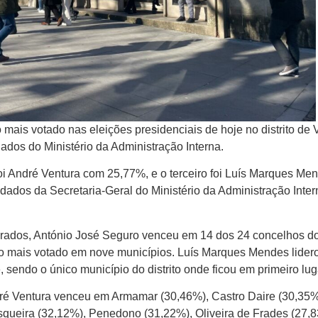
 mais votado nas eleições presidenciais de hoje no distrito de 
dos do Ministério da Administração Interna.
i André Ventura com 25,77%, e o terceiro foi Luís Marques Me
ados da Secretaria-Geral do Ministério da Administração Inter
urados, António José Seguro venceu em 14 dos 24 concelhos d
oi o mais votado em nove municípios. Luís Marques Mendes lider
endo o único município do distrito onde ficou em primeiro lug
dré Ventura venceu em Armamar (30,46%), Castro Daire (30,35%
queira (32,12%), Penedono (31,22%), Oliveira de Frades (27,8