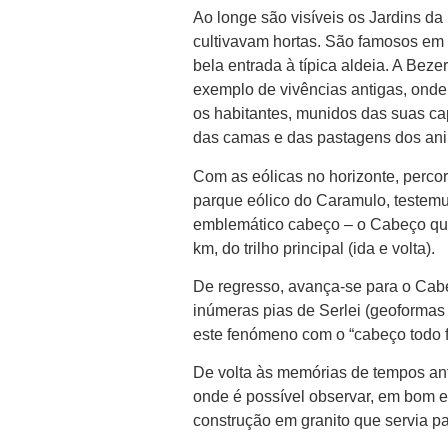
Ao longe são visíveis os Jardins da
cultivavam hortas. São famosos em
bela entrada à típica aldeia. A Beze
exemplo de vivências antigas, onde
os habitantes, munidos das suas cap
das camas e das pastagens dos ani
Com as eólicas no horizonte, perco
parque eólico do Caramulo, testem
emblemático cabeço – o Cabeço que 
km, do trilho principal (ida e volta).
De regresso, avança-se para o Cabe
inúmeras pias de Serlei (geoformas 
este fenómeno com o “cabeço todo fu
De volta às memórias de tempos ant
onde é possível observar, em bom 
construção em granito que servia pa