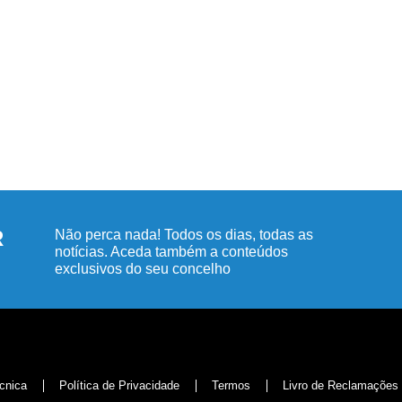
R
Não perca nada! Todos os dias, todas as
notícias. Aceda também a conteúdos
exclusivos do seu concelho
cnica
Política de Privacidade
Termos
Livro de Reclamações