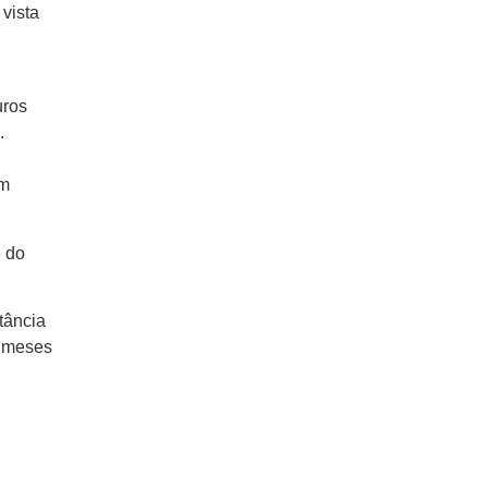
vista
uros
.
em
e do
tância
s meses