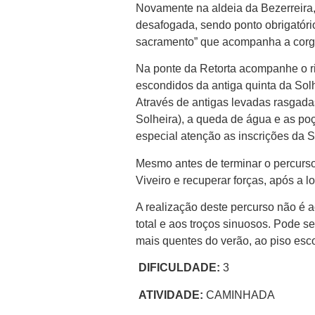
Novamente na aldeia da Bezerreira
desafogada, sendo ponto obrigatório 
sacramento” que acompanha a corga
Na ponte da Retorta acompanhe o ri
escondidos da antiga quinta da Solh
Através de antigas levadas rasgad
Solheira), a queda de água e as poç
especial atenção as inscrições da S
Mesmo antes de terminar o percurso
Viveiro e recuperar forças, após a 
A realização deste percurso não é 
total e aos troços sinuosos. Pode 
mais quentes do verão, ao piso esc
DIFICULDADE:
3
ATIVIDADE:
CAMINHADA