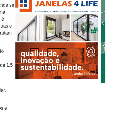
onde se
uma
o é
ruas e
tratam
do
de 1,5
ar,
os e