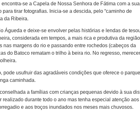
, encontra-se a Capela de Nossa Senhora de Fátima com a sua 
para tirar fotografias. Inicia-se a descida, pelo “caminho de
 da Ribeira.
o Águeda e deixe-se envolver pelas histórias e lendas de teso
eira, considerada em tempos, a mais rica e produtiva da região
as nas margens do rio e passando entre rochedos (cabeços da
as do Batoco rematam o trilho à beira rio. No regresso, merec
olheira.
, pode usufruir das agradáveis condições que oferece o parqu
longa caminhada.
aconselhada a famílias com crianças pequenas devido à sua dis
ser realizado durante todo o ano mas tenha especial atenção ao
orregadio e aos troços inundados nos meses mais chuvosos.