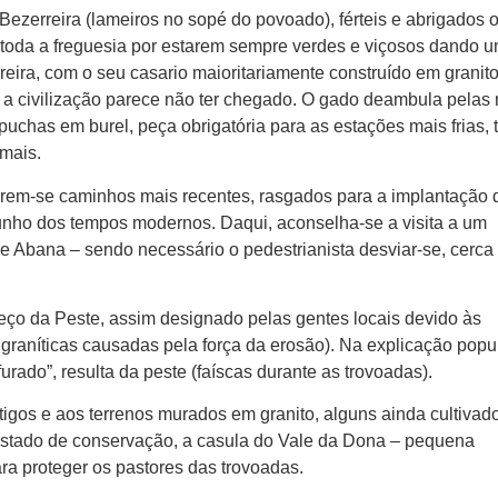
 Bezerreira (lameiros no sopé do povoado), férteis e abrigados 
 toda a freguesia por estarem sempre verdes e viçosos dando 
rreira, com o seu casario maioritariamente construído em granit
 a civilização parece não ter chegado. O gado deambula pelas 
uchas em burel, peça obrigatória para as estações mais frias, 
mais.
rrem-se caminhos mais recentes, rasgados para a implantação 
unho dos tempos modernos. Daqui, aconselha-se a visita a um
Abana – sendo necessário o pedestrianista desviar-se, cerca 
ço da Peste, assim designado pelas gentes locais devido às
graníticas causadas pela força da erosão). Na explicação popul
rado”, resulta da peste (faíscas durante as trovoadas).
igos e aos terrenos murados em granito, alguns ainda cultivad
estado de conservação, a casula do Vale da Dona – pequena
ra proteger os pastores das trovoadas.