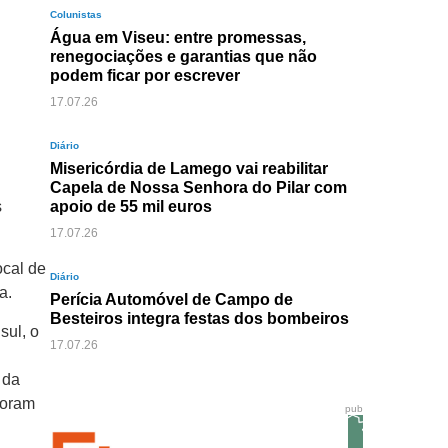
Colunistas
Água em Viseu: entre promessas,
renegociações e garantias que não
podem ficar por escrever
17.07.26
Diário
Misericórdia de Lamego vai reabilitar
Capela de Nossa Senhora do Pilar com
s
apoio de 55 mil euros
17.07.26
ocal de
Diário
a.
Perícia Automóvel de Campo de
Besteiros integra festas dos bombeiros
sul, o
17.07.26
 da
foram
pub