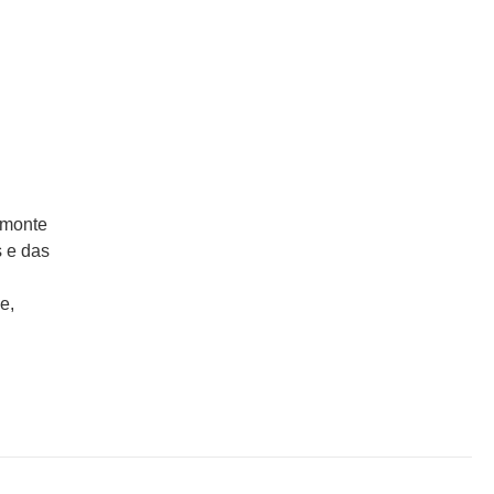
omonte
 e das
e,