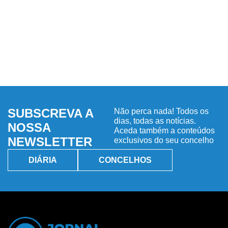
SUBSCREVA A
Não perca nada! Todos os
dias, todas as notícias.
NOSSA
Aceda também a conteúdos
NEWSLETTER
exclusivos do seu concelho
DIÁRIA
CONCELHOS