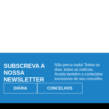
SUBSCREVA A
Não perca nada! Todos os
dias, todas as notícias.
NOSSA
Aceda também a conteúdos
NEWSLETTER
exclusivos do seu concelho
DIÁRIA
CONCELHOS