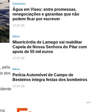
Colunistas
Água em Viseu: entre promessas,
renegociações e garantias que não
podem ficar por escrever
17.07.26
Diário
Misericórdia de Lamego vai reabilitar
Capela de Nossa Senhora do Pilar com
apoio de 55 mil euros
17.07.26
, pela
Diário
io dos
Perícia Automóvel de Campo de
Besteiros integra festas dos bombeiros
17.07.26
sidente
pub
Ana