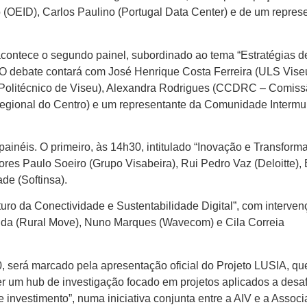
 (OEID), Carlos Paulino (Portugal Data Center) e de um repres
contece o segundo painel, subordinado ao tema “Estratégias d
 O debate contará com José Henrique Costa Ferreira (ULS Vise
to Politécnico de Viseu), Alexandra Rodrigues (CCDRC – Comis
ional do Centro) e um representante da Comunidade Intermun
painéis. O primeiro, às 14h30, intitulado “Inovação e Transform
adores Paulo Soeiro (Grupo Visabeira), Rui Pedro Vaz (Deloitte), 
ade (Softinsa).
uro da Conectividade e Sustentabilidade Digital”, com interve
eida (Rural Move), Nuno Marques (Wavecom) e Cila Correia
, será marcado pela apresentação oficial do Projeto LUSIA, qu
 um hub de investigação focado em projetos aplicados a desaf
o e investimento”, numa iniciativa conjunta entre a AIV e a Assoc