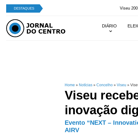
Viseu 2001 extingue equipa sénior de futsal femin
DESTAQUES
DIÁRIO
ELE
Home
»
Notícias
»
Concelho
»
Viseu
»
Viseu
Viseu receb
inovação digi
Evento “NEXT – Innovatio
AIRV