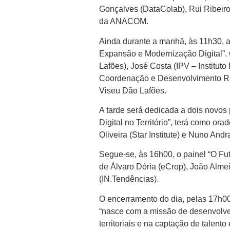
Gonçalves (DataColab), Rui Ribeiro
da ANACOM.
Ainda durante a manhã, às 11h30, a
Expansão e Modernização Digital”.
Lafões), José Costa (IPV – Institu
Coordenação e Desenvolvimento Reg
Viseu Dão Lafões.
A tarde será dedicada a dois novos 
Digital no Território”, terá como or
Oliveira (Star Institute) e Nuno Andr
Segue-se, às 16h00, o painel “O Fut
de Álvaro Dória (eCrop), João Alm
(IN.Tendências).
O encerramento do dia, pelas 17h00
“nasce com a missão de desenvolver
territoriais e na captação de talent