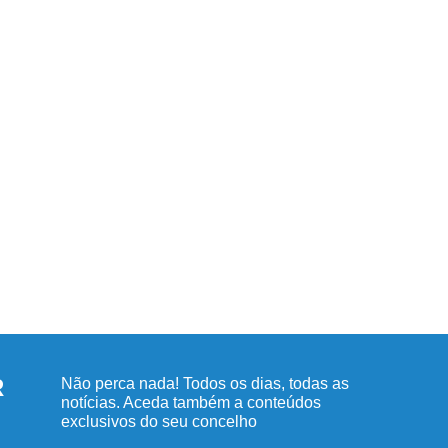
R
Não perca nada! Todos os dias, todas as
notícias. Aceda também a conteúdos
exclusivos do seu concelho