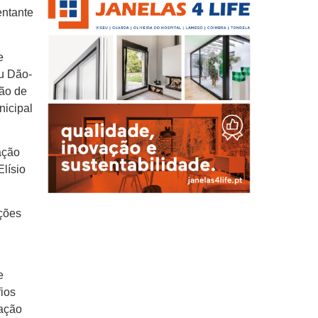
entante
e
u Dão-
são de
icipal
ação
Elísio
nções
e
ios
iação