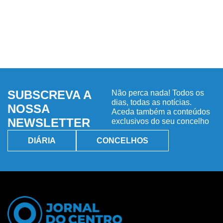
SUBSCREVA A
Não perca nada! Todos os
dias, todas as notícias.
NOSSA
Aceda também a conteúdos
NEWSLETTER
exclusivos do seu concelho
DIÁRIA
CONCELHOS