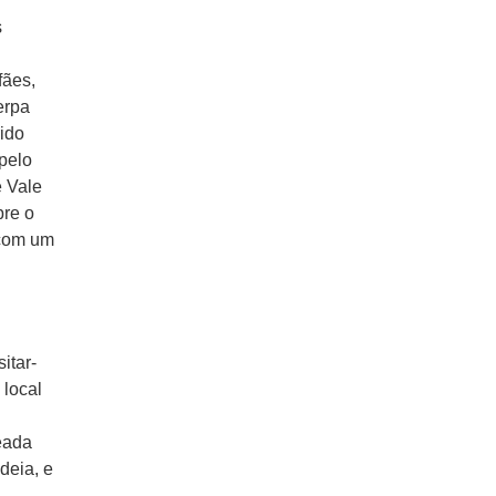
s
fães,
erpa
rido
pelo
e Vale
bre o
 com um
itar-
 local
eada
deia, e