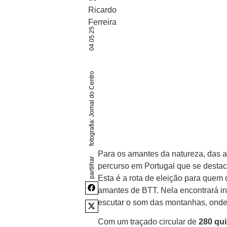
04.05.25
fotografia: Jornal do Centro
Para os amantes da natureza, das av
partilhar
percurso em Portugal que se destac
Esta é a rota de eleição para quem
amantes de BTT. Nela encontrará in
escutar o som das montanhas, onde
Com um traçado circular de
280 qu