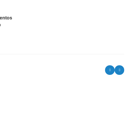
entos
o