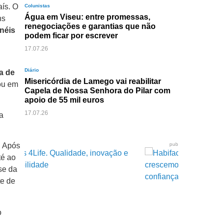
aís. O
Colunistas
Água em Viseu: entre promessas,
ns
renegociações e garantias que não
néis
podem ficar por escrever
17.07.26
Diário
a de
Misericórdia de Lamego vai reabilitar
 ou em
Capela de Nossa Senhora do Pilar com
apoio de 55 mil euros
17.07.26
a
pub
. Após
té ao
se da
te de