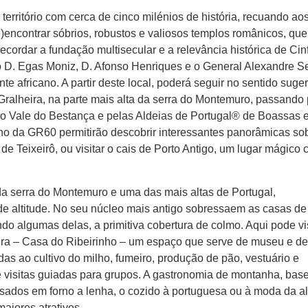
m território com cerca de cinco milénios de história, recuando ao
)encontrar sóbrios, robustos e valiosos templos românicos, que
ecordar a fundação multisecular e a relevância histórica de Cin
D. Egas Moniz, D. Afonso Henriques e o General Alexandre S
nte africano. A partir deste local, poderá seguir no sentido suge
Gralheira, na parte mais alta da serra do Montemuro, passando 
do Vale do Bestança e pelas Aldeias de Portugal® de Boassas 
ho da GR60 permitirão descobrir interessantes panorâmicas so
e Teixeirô, ou visitar o cais de Porto Antigo, um lugar mágico
 da serra do Montemuro e uma das mais altas de Portugal,
e altitude. No seu núcleo mais antigo sobressaem as casas de
do algumas delas, a primitiva cobertura de colmo. Aqui pode vis
eira – Casa do Ribeirinho – um espaço que serve de museu e de
das ao cultivo do milho, fumeiro, produção de pão, vestuário e
de visitas guiadas para grupos. A gastronomia de montanha, bas
ssados em forno a lenha, o cozido à portuguesa ou à moda da al
aiores atrativos.