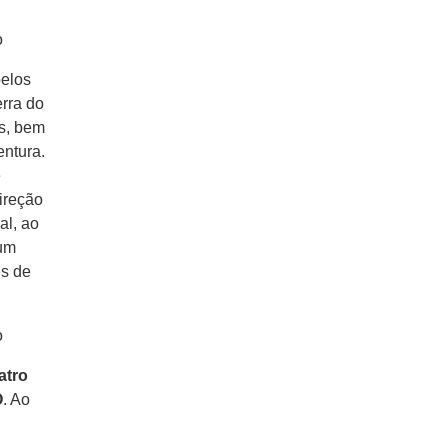
pelos
erra do
ís, bem
entura.
e
direção
al, ao
 um
es de
atro
O
. Ao