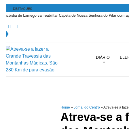
DESTAQUES
Perícia Automóvel de Campo de Besteiros integra festas dos bombe
DIÁRIO
ELE
Home
»
Jornal do Centro
»
Atreva-se a faz
Atreva-se a 