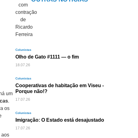
Colunistas
Olho de Gato #1111 — o fim
18.07.26
Colunistas
Cooperativas de habitação em Viseu -
Porque não!?
 há um
17.07.26
icas
.
ra os
Colunistas
e
Imigração: O Estado está desajustado
17.07.26
o aos