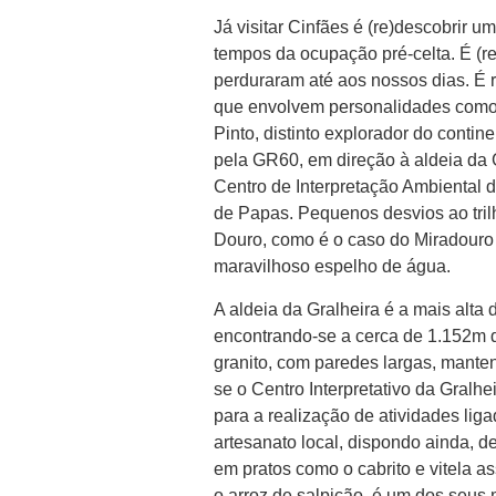
Já visitar Cinfães é (re)descobrir u
tempos da ocupação pré-celta. É (re
perduraram até aos nossos dias. É r
que envolvem personalidades como 
Pinto, distinto explorador do contine
pela GR60, em direção à aldeia da 
Centro de Interpretação Ambiental 
de Papas. Pequenos desvios ao tril
Douro, como é o caso do Miradouro d
maravilhoso espelho de água.
A aldeia da Gralheira é a mais alta
encontrando-se a cerca de 1.152m d
granito, com paredes largas, manten
se o Centro Interpretativo da Gralh
para a realização de atividades liga
artesanato local, dispondo ainda, 
em pratos como o cabrito e vitela a
o arroz de salpicão, é um dos seus m