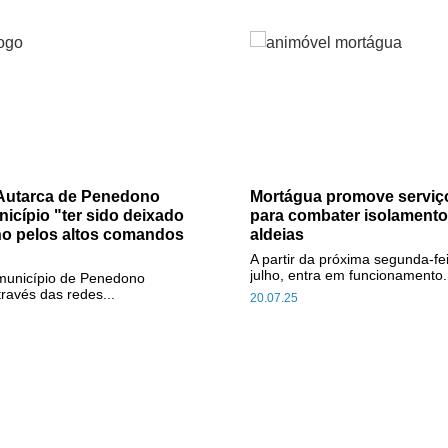
 Autarca de Penedono
Mortágua promove serviç
icípio "ter sido deixado
para combater isolamento
o pelos altos comandos
aldeias
A partir da próxima segunda-fe
julho, entra em funcionamento.
 município de Penedono
través das redes...
20.07.25