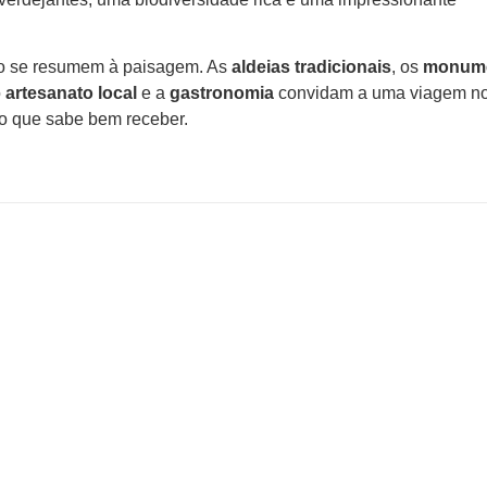
ão se resumem à paisagem. As
aldeias tradicionais
, os
monum
o
artesanato local
e a
gastronomia
convidam a uma viagem n
ão que sabe bem receber.