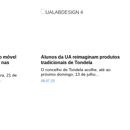
o móvel
Alunos da UA reimaginam produtos
 nas
tradicionais de Tondela
O concelho de Tondela acolhe, até ao
próximo domingo, 13 de julho,...
ira, 21 de
..
09.07.25