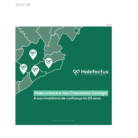
20.07.26
pub