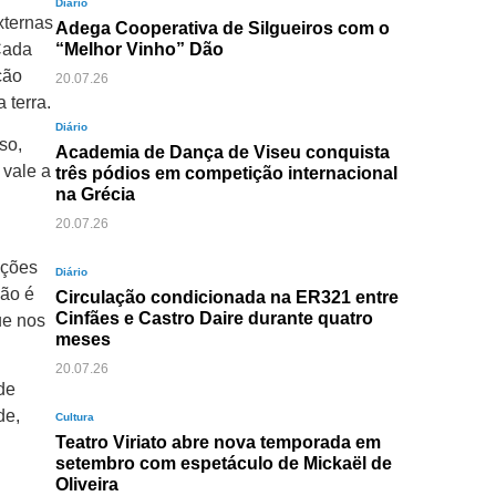
Diário
xternas
Adega Cooperativa de Silgueiros com o
Cada
“Melhor Vinho” Dão
ção
20.07.26
 terra.
Diário
so,
Academia de Dança de Viseu conquista
 vale a
três pódios em competição internacional
na Grécia
20.07.26
ações
Diário
não é
Circulação condicionada na ER321 entre
Cinfães e Castro Daire durante quatro
ue nos
meses
20.07.26
de
de,
Cultura
Teatro Viriato abre nova temporada em
setembro com espetáculo de Mickaël de
Oliveira