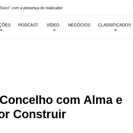
Soco" com a presença do realizador
IÇÕES
PODCAST
VÍDEO
NEGÓCIOS
CLASSIFICADOS
istas
»
Cinfães, um Concelho com Alma e um Futuro por Construir
 Concelho com Alma e
or Construir