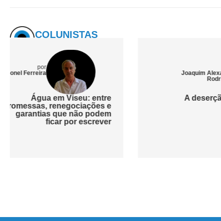
COLUNISTAS
por
Joaquim Alexandre
Rodrigues
A deserção dos homens
O