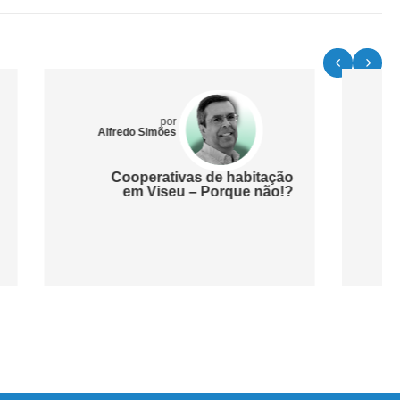
por
José Carreira
e habitação
Imigração: O Estado está
rque não!?
desajustado