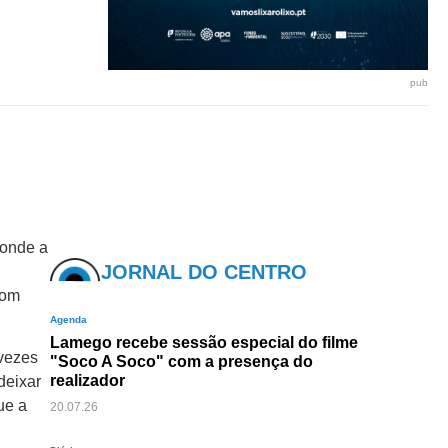
pub
 onde a
JORNAL DO CENTRO
com
Agenda
Lamego recebe sessão especial do filme
 vezes
"Soco A Soco" com a presença do
realizador
deixar
ue a
20.07.26