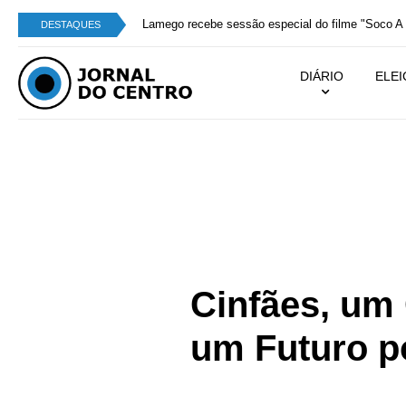
Lamego recebe sessão especial do filme "Soco A 
DESTAQUES
DIÁRIO
ELE
Home
»
Notícias
»
Colun
Cinfães, um
um Futuro p