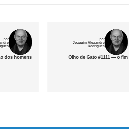
por
por
Joaquim Alexandre
Alfredo Simões
Rodrigues
lho de Gato #1111 — o fim
Cooperativas d
em Viseu – Po