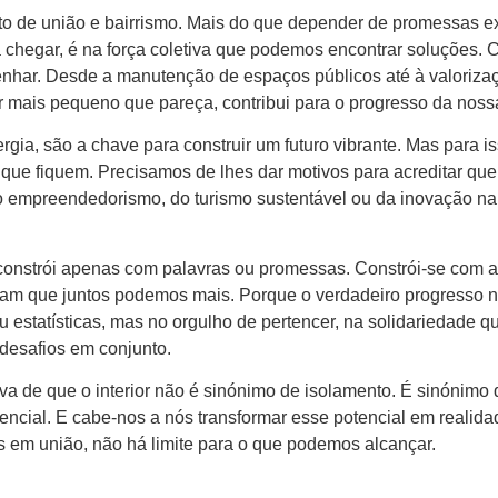
rito de união e bairrismo. Mais do que depender de promessas e
chegar, é na força coletiva que podemos encontrar soluções. 
har. Desde a manutenção de espaços públicos até à valoriza
or mais pequeno que pareça, contribui para o progresso da nossa
rgia, são a chave para construir um futuro vibrante. Mas para is
que fiquem. Precisamos de lhes dar motivos para acreditar que
do empreendedorismo, do turismo sustentável ou da inovação na
 constrói apenas com palavras ou promessas. Constrói-se com 
tam que juntos podemos mais. Porque o verdadeiro progresso 
 estatísticas, mas no orgulho de pertencer, na solidariedade q
desafios em conjunto.
ova de que o interior não é sinónimo de isolamento. É sinónimo 
encial. E cabe-nos a nós transformar esse potencial em realida
 em união, não há limite para o que podemos alcançar.