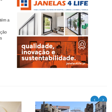
ntém a
Ação
as