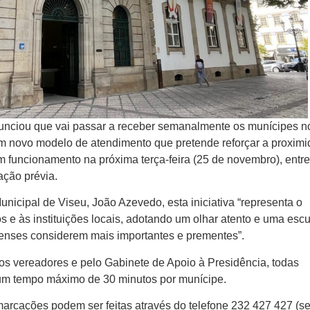
unciou que vai passar a receber semanalmente os munícipes n
um novo modelo de atendimento que pretende reforçar a proxim
m funcionamento na próxima terça-feira (25 de novembro), entr
ação prévia.
icipal de Viseu, João Azevedo, esta iniciativa “representa o
 e às instituições locais, adotando um olhar atento e uma escu
eenses considerem mais importantes e prementes”.
s vereadores e pelo Gabinete de Apoio à Presidência, todas
o um tempo máximo de 30 minutos por munícipe.
marcações podem ser feitas através do telefone 232 427 427 (s