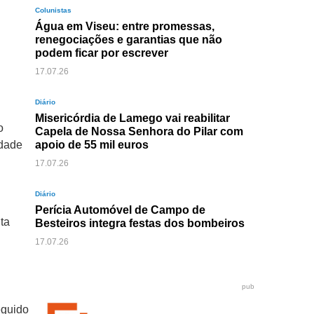
Colunistas
Água em Viseu: entre promessas,
renegociações e garantias que não
podem ficar por escrever
17.07.26
Diário
Misericórdia de Lamego vai reabilitar
o
Capela de Nossa Senhora do Pilar com
idade
apoio de 55 mil euros
e
17.07.26
Diário
Perícia Automóvel de Campo de
ta
Besteiros integra festas dos bombeiros
17.07.26
pub
eguido