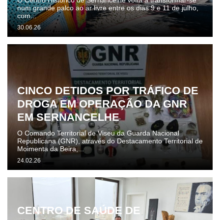
O Centro Histórico de Sernancelhe volta a transformar-se
num grande palco ao ar livre entre os dias 9 e 11 de julho,
com...
30.06.26
CINCO DETIDOS POR TRÁFICO DE
DROGA EM OPERAÇÃO DA GNR
EM SERNANCELHE
O Comando Territorial de Viseu da Guarda Nacional
Republicana (GNR), através do Destacamento Territorial de
Moimenta da Beira,...
24.02.26
CENTRO DE SAÚDE DE