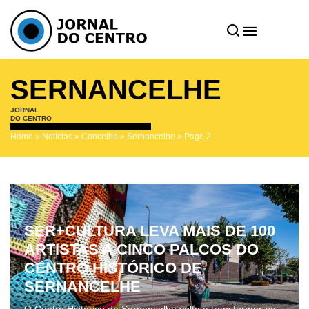
SERNANCELHE
JORNAL
DO CENTRO
Home
»
Notícias
»
Concelho
»
Sernancelhe
»
Page 2
SER+CULTURA LEVA MAIS DE 100
ARTISTAS A CINCO PALCOS DO
CENTRO HISTÓRICO DE
SERNANCELHE