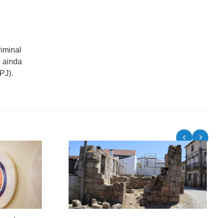
riminal
o ainda
PJ).