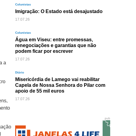
Colunistas
Imigração: O Estado está desajustado
17.07.26
Colunistas
Água em Viseu: entre promessas,
renegociações e garantias que não
podem ficar por escrever
17.07.26
a a
Diário
Misericórdia de Lamego vai reabilitar
cro
Capela de Nossa Senhora do Pilar com
apoio de 55 mil euros
17.07.26
ens,
mento
pub
igação
l