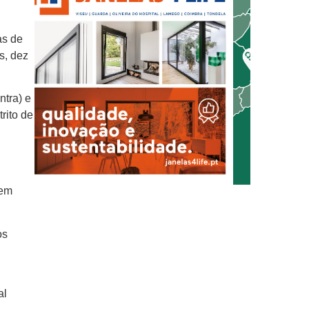
as de
s, dez
ntra) e
trito de
 em
os
al