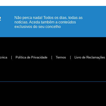
R
Não perca nada! Todos os dias, todas as
notícias. Aceda também a conteúdos
exclusivos do seu concelho
cnica
Política de Privacidade
Termos
Livro de Reclamações
©
Jornal do Centro,
2026. Desenvolvido por:
Mixlife