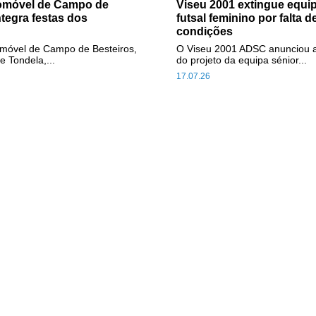
tomóvel de Campo de
Viseu 2001 extingue equip
ntegra festas dos
futsal feminino por falta d
condições
omóvel de Campo de Besteiros,
O Viseu 2001 ADSC anunciou 
e Tondela,...
do projeto da equipa sénior...
17.07.26