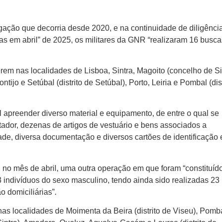
ação que decorria desde 2020, e na continuidade de diligênci
as em abril” de 2025, os militares da GNR “realizaram 16 busca
m nas localidades de Lisboa, Sintra, Magoito (concelho de Si
ntijo e Setúbal (distrito de Setúbal), Porto, Leiria e Pombal (dis
l apreender diverso material e equipamento, de entre o qual se
ador, dezenas de artigos de vestuário e bens associados a
dade, diversa documentação e diversos cartões de identificação
o, no mês de abril, uma outra operação em que foram “constituíd
3 indivíduos do sexo masculino, tendo ainda sido realizadas 23
o domiciliárias”.
nas localidades de Moimenta da Beira (distrito de Viseu), Pomb