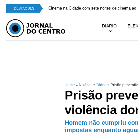
Cinema na Cidade com sete noites de cinema ao a
DESTAQUES
DIÁRIO
ELE
Home
»
Notícias
»
Diário
»
Prisão preventiv
Prisão preve
violência do
Homem não cumpriu com 
impostas enquanto agua