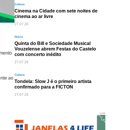
Cultura
Cinema na Cidade com sete noites de
cinema ao ar livre
27.07.26
Diário
Quinta do Bill e Sociedade Musical
Vouzelense abrem Festas do Castelo
imento
com concerto inédito
27.07.26
Cultura
ente ao
Tondela: Slow J é o primeiro artista
confirmado para a FICTON
27.07.26
pub